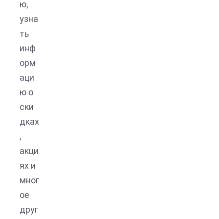
ю,
узна
ть
инф
орм
аци
ю о
ски
дках
,
акци
ях и
мног
ое
друг