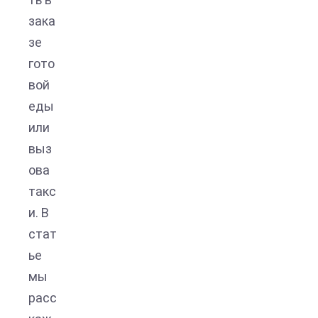
зака
зе
гото
вой
еды
или
выз
ова
такс
и. В
стат
ье
мы
расс