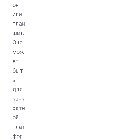
он
или
план
шет.
Оно
мож
ет
быт
ь
для
конк
ретн
ой
плат
фор