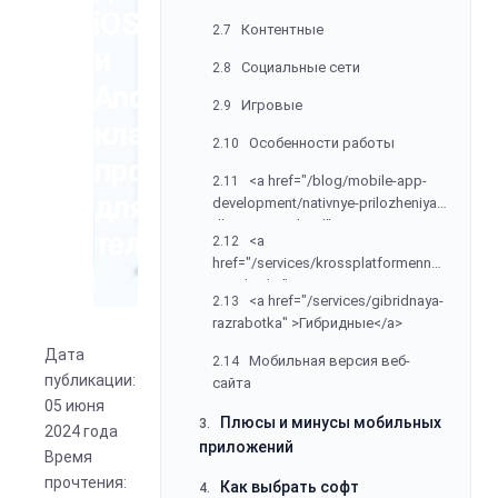
Игровые
2.9
iOS
Особенности работы
2.10
и
<a href="/blog/mobile-app-
2.11
Android:
development/nativnye-prilozheniya-
классификация
dlya-ios-i-android" >Нативные</a>
<a
2.12
программ
href="/services/krossplatformennaya-
razrabotka"
для
<a href="/services/gibridnaya-
2.13
>Кроссплатформенные</a>
razrabotka" >Гибридные</a>
телефонов
Мобильная версия веб-
2.14
сайта
Плюсы и минусы мобильных
3.
приложений
Дата
публикации:
Как выбрать софт
4.
05 июня
Подведем итоги
2024 года
5.
Время
прочтения: