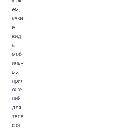
каж
ем,
каки
е
вид
ы
моб
ильн
ых
прил
оже
ний
для
теле
фон