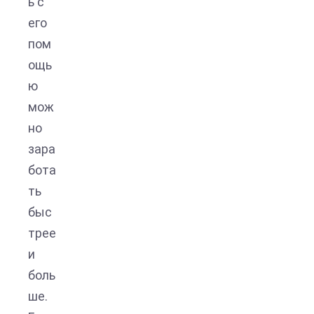
ь с
его
пом
ощь
ю
мож
но
зара
бота
ть
быс
трее
и
боль
ше.