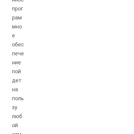
прог
рам
мно
е
обес
пече
ние
пой
дет
на
поль
зу
люб
ой