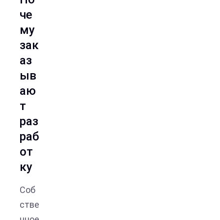
че
му
зак
аз
ыв
аю
т
раз
раб
от
ку
Соб
стве
нное