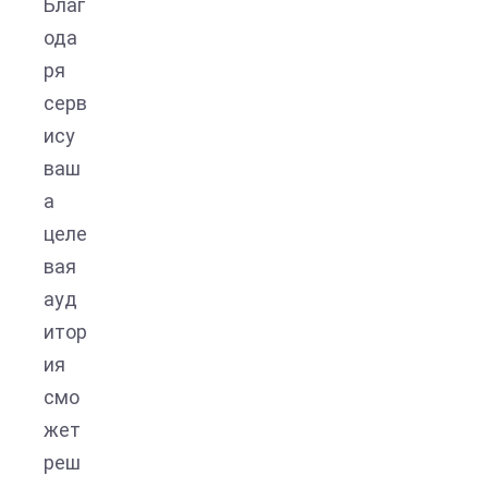
Благ
ода
ря
серв
ису
ваш
а
целе
вая
ауд
итор
ия
смо
жет
реш