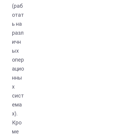
(раб
отат
ь на
разл
ичн
ых
опер
ацио
нны
х
сист
ема
х).
Кро
ме