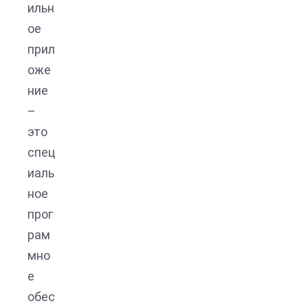
ильн
ое
прил
оже
ние
–
это
спец
иаль
ное
прог
рам
мно
е
обес