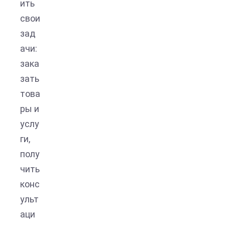
ить
свои
зад
ачи:
зака
зать
това
ры и
услу
ги,
полу
чить
конс
ульт
аци