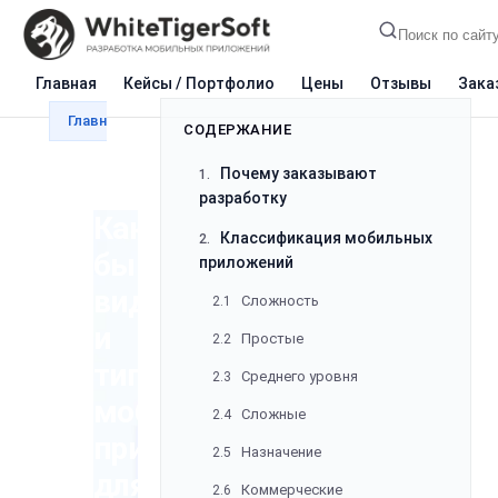
СОДЕРЖАНИЕ
Почему заказывают
1.
Главная
Кейсы / Портфолио
Цены
Отзывы
Зака
разработку
Главная
Блог
Разработка
Какие бывают виды
Классификация мобильных
2.
приложений
Сложность
2.1
Какие
Простые
2.2
бывают
Среднего уровня
2.3
виды
Сложные
2.4
и
Назначение
2.5
типы
Коммерческие
2.6
мобильных
Контентные
2.7
приложений
Социальные сети
2.8
для