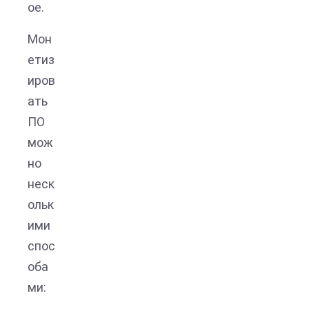
ое.
Мон
етиз
иров
ать
ПО
мож
но
неск
ольк
ими
спос
оба
ми: