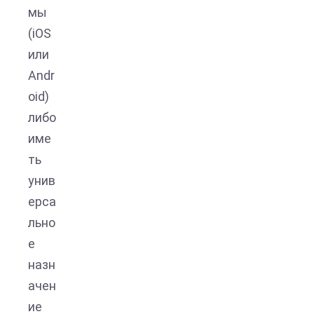
мы
(iOS
или
Andr
oid)
либо
име
ть
унив
ерса
льно
е
назн
ачен
ие