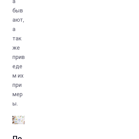
а
быв
ают,
а
так
же
прив
еде
м их
при
мер
ы.
По