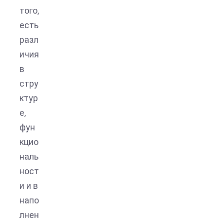
того,
есть
разл
ичия
в
стру
ктур
е,
фун
кцио
наль
ност
и и в
напо
лнен