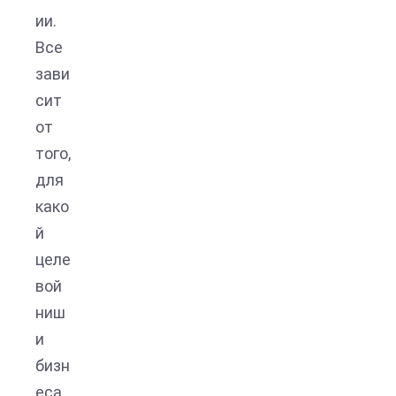
ии.
Все
зави
сит
от
того,
для
како
й
целе
вой
ниш
и
бизн
еса