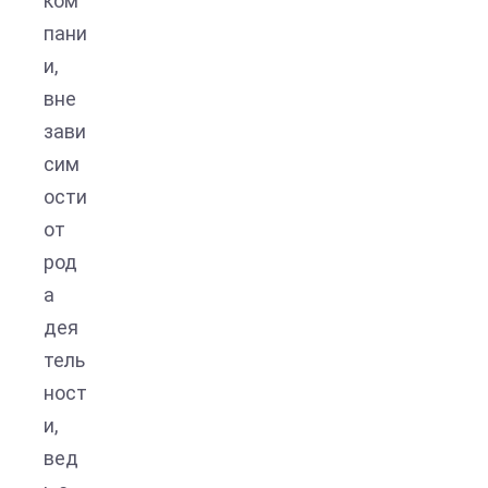
ком
пани
и,
вне
зави
сим
ости
от
род
а
дея
тель
ност
и,
вед