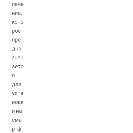
пече
ние,
кото
рое
пре
дна
знач
аетс
я
для
уста
новк
и на
сма
ртф