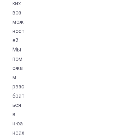
ких
воз
мож
ност
ей.
Мы
пом
оже
м
разо
брат
ься
в
нюа
нсах