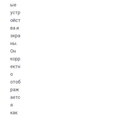
ые
устр
ойст
ва и
экра
ны.
Он
корр
ектн
о
отоб
раж
аетс
я
как