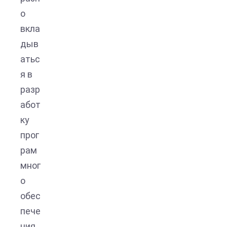
о
вкла
дыв
атьс
я в
разр
абот
ку
прог
рам
мног
о
обес
пече
ния