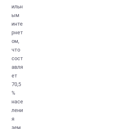
ильн
ым
инте
рнет
ом,
что
сост
авля
ет
70,5
%
насе
лени
я
зем