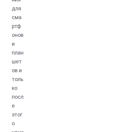
для
сма
ртф
онов
и
план
шет
ов и
толь
ко
посл
е
этог
о