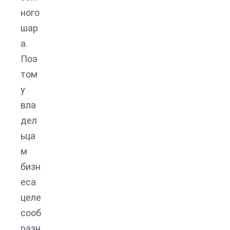
ного
шар
а.
Поэ
том
у
вла
дел
ьца
м
бизн
еса
целе
сооб
разн