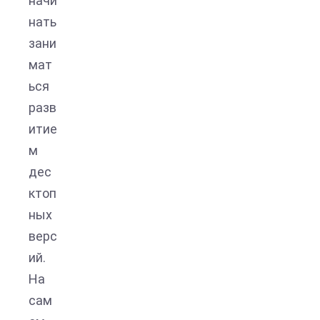
начи
нать
зани
мат
ься
разв
итие
м
дес
ктоп
ных
верс
ий.
На
сам