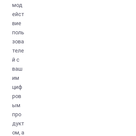
мод
ейст
вие
поль
зова
теле
й с
ваш
им
циф
ров
ым
про
дукт
ом, а