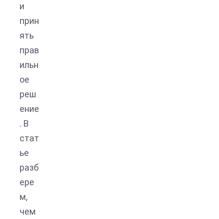
и
прин
ять
прав
ильн
ое
реш
ение
. В
стат
ье
разб
ере
м,
чем