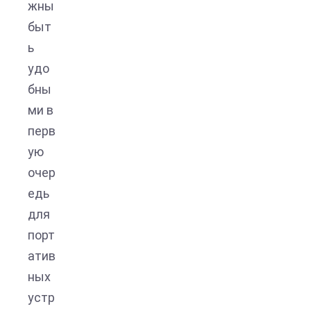
жны
быт
ь
удо
бны
ми в
перв
ую
очер
едь
для
порт
атив
ных
устр