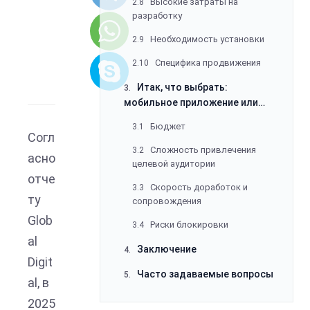
Специфика продвижения
2.10
Итак, что выбрать:
3.
мобильное приложение или
адаптивный сайт
Бюджет
3.1
Сложность привлечения
3.2
целевой аудитории
Скорость доработок и
3.3
Согл
сопровождения
асно
Риски блокировки
3.4
отче
Заключение
4.
ту
Часто задаваемые вопросы
5.
Glob
al
Digit
al, в
2025