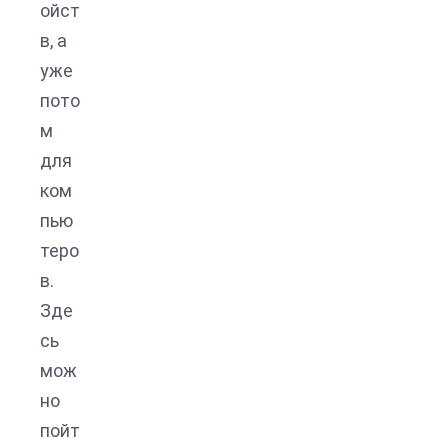
ойст
в, а
уже
пото
м
для
ком
пью
теро
в.
Зде
сь
мож
но
пойт