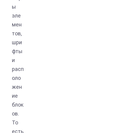
ы
эле
мен
тов,
шри
фты
и
расп
оло
жен
ие
блок
ов.
То
есть