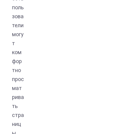
поль
зова
тели
могу
т
ком
фор
тно
прос
мат
рива
ть
стра
ниц
ы