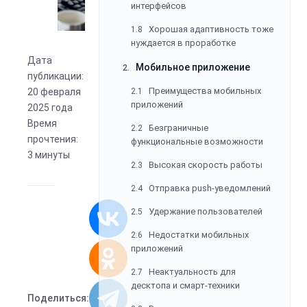
Мобильное приложение
2.
Преимущества мобильных
2.1
приложений
Дата
Безграничные
2.2
публикации:
функциональные возможности
20 февраля
Высокая скорость работы
2.3
2025 года
Время
Отправка push-уведомлений
2.4
прочтения:
Удержание пользователей
2.5
3 минуты
Недостатки мобильных
2.6
приложений
Неактуальность для
2.7
десктопа и смарт-техники
Высокие затраты на
2.8
разработку
Необходимость установки
2.9
Поделиться: