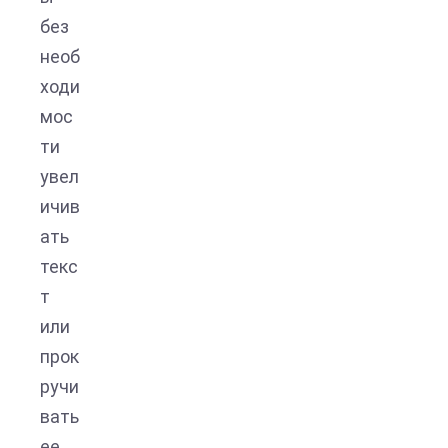
без
необ
ходи
мос
ти
увел
ичив
ать
текс
т
или
прок
ручи
вать
ее