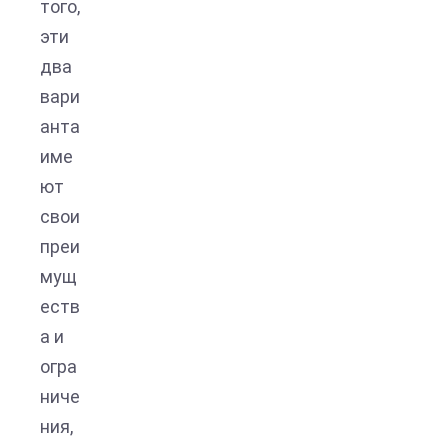
того,
эти
два
вари
анта
име
ют
свои
преи
мущ
еств
а и
огра
ниче
ния,