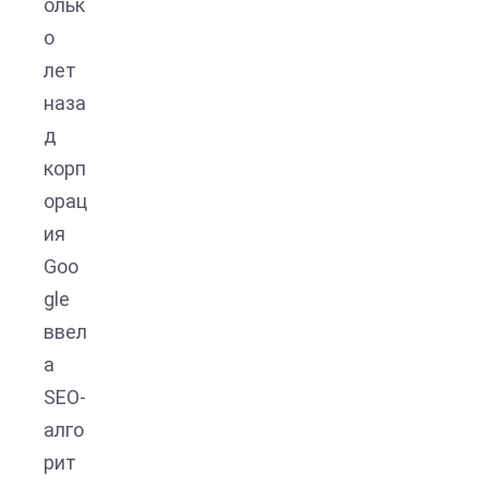
ольк
о
лет
наза
д
корп
орац
ия
Goo
gle
ввел
а
SEO-
алго
рит