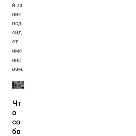
й из
них
под
ойд
ет
име
нно
вам.
Чт
о
со
бо