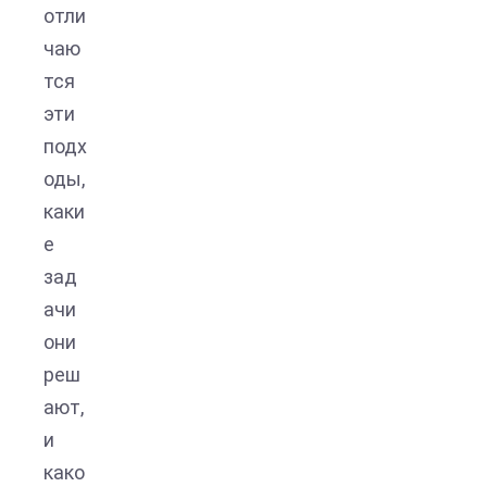
отли
чаю
тся
эти
подх
оды,
каки
е
зад
ачи
они
реш
ают,
и
како