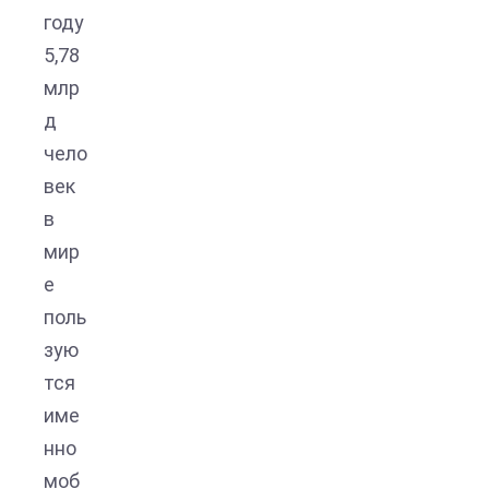
году
5,78
млр
д
чело
век
в
мир
е
поль
зую
тся
име
нно
моб