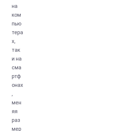
на
ком
пью
тера
х,
так
и на
сма
ртф
онах
,
мен
яя
раз
мер