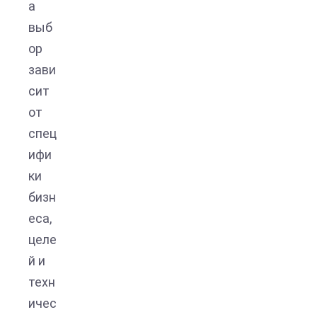
а
выб
ор
зави
сит
от
спец
ифи
ки
бизн
еса,
целе
й и
техн
ичес