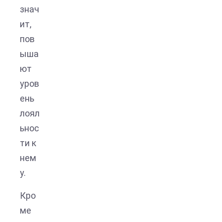
знач
ит,
пов
ыша
ют
уров
ень
лоял
ьнос
ти к
нем
у.
Кро
ме