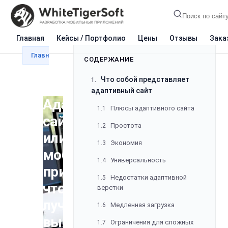
СОДЕРЖАНИЕ
Что собой представляет
1.
Главная
Кейсы / Портфолио
Цены
Отзывы
Зака
адаптивный сайт
Главная
Блог
Разработка
Адаптивный сайт и
Плюсы адаптивного сайта
1.1
Простота
1.2
Экономия
1.3
Адаптивный
Универсальность
1.4
сайт
Недостатки адаптивной
1.5
или
верстки
мобильное
Медленная загрузка
1.6
приложение:
Ограничения для сложных
1.7
что
интерфейсов
лучше
Хорошая адаптивность тоже
1.8
нуждается в проработке
выбрать