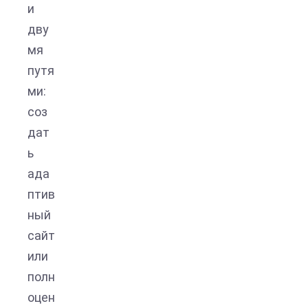
и
дву
мя
путя
ми:
соз
дат
ь
ада
птив
ный
сайт
или
полн
оцен