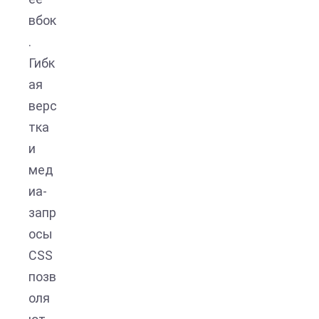
вбок
.
Гибк
ая
верс
тка
и
мед
иа-
запр
осы
CSS
позв
оля