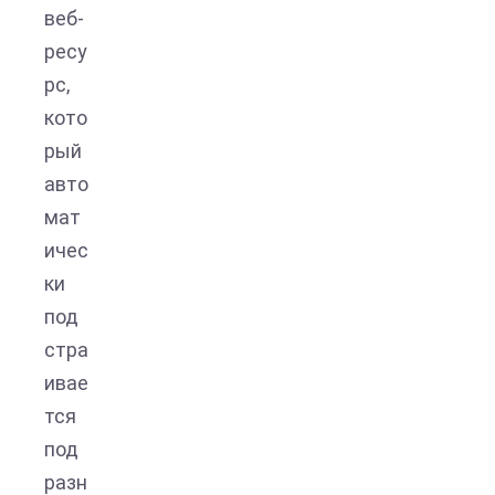
веб-
ресу
рс,
кото
рый
авто
мат
ичес
ки
под
стра
ивае
тся
под
разн