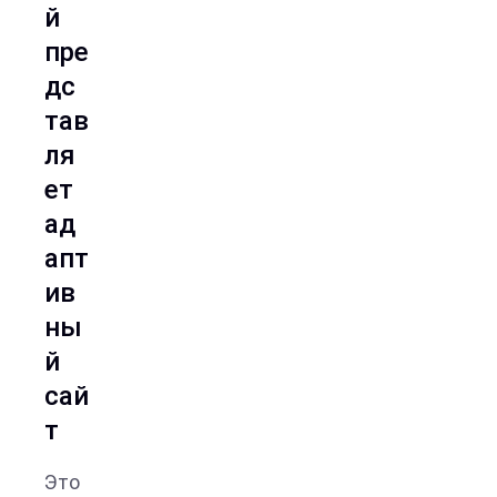
й
пре
дс
тав
ля
ет
ад
апт
ив
ны
й
сай
т
Это