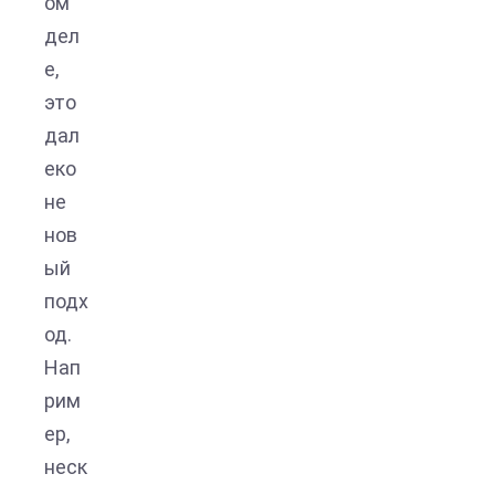
ом
дел
е,
это
дал
еко
не
нов
ый
подх
од.
Нап
рим
ер,
неск