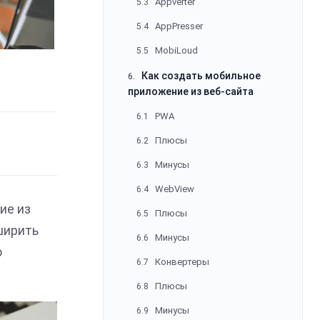
Appverter
5.3
AppPresser
5.4
MobiLoud
5.5
Как создать мобильное
6.
приложение из веб-сайта
PWA
6.1
Плюсы
6.2
Минусы
6.3
WebView
6.4
ие из
Плюсы
6.5
ширить
Минусы
6.6
о
Конвертеры
6.7
Плюсы
6.8
Минусы
6.9