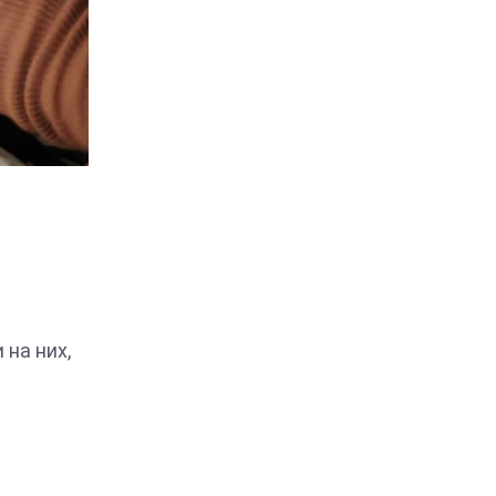
на них,
.