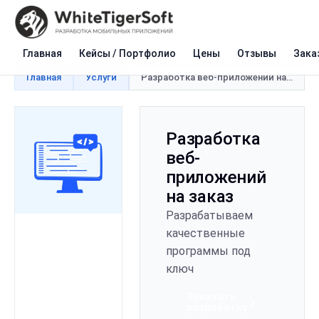
Главная
Кейсы / Портфолио
Цены
Отзывы
Зака
Главная
Услуги
Разработка веб-приложений на заказ
Разработка
веб-
приложений
на заказ
Разрабатываем
качественные
программы под
ключ
Заказать
разработку