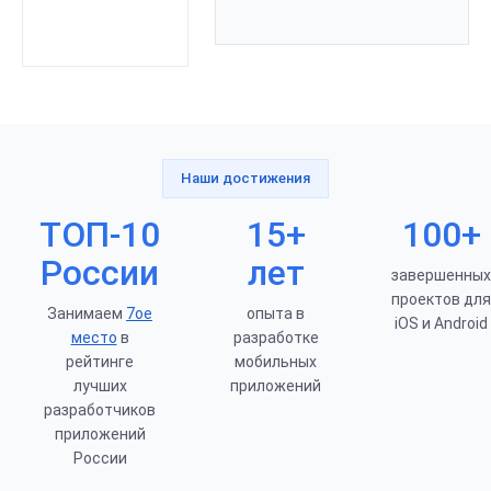
Наши достижения
ТОП-10
15+
100+
России
лет
завершенных
проектов для
Занимаем
7ое
опыта в
iOS и Android
место
в
разработке
рейтинге
мобильных
лучших
приложений
разработчиков
приложений
России