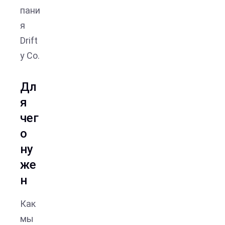
пани
я
Drift
y Co.
Дл
я
чег
о
ну
же
н
Как
мы