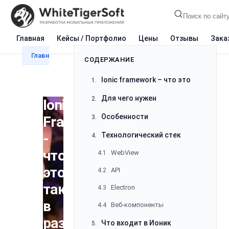
Главная
Кейсы / Портфолио
Цены
Отзывы
Зака
Главная
Блог
Разработка
Ionic Framework - 
СОДЕРЖАНИЕ
Ionic framework – что это
1.
Для чего нужен
2.
Ionic
Особенности
Framework
3.
-
Технологический стек
4.
что
WebView
4.1
это
API
4.2
такое
Electron
4.3
в
Веб-компоненты
4.4
разработке
Что входит в Ионик
5.