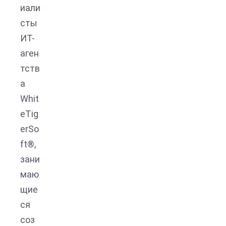
иали
сты
ИТ-
аген
тств
а
Whit
eTig
erSo
ft®,
зани
маю
щие
ся
соз