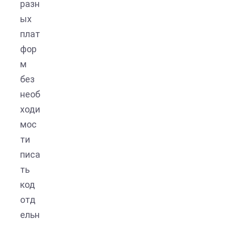
разн
ых
плат
фор
м
без
необ
ходи
мос
ти
писа
ть
код
отд
ельн