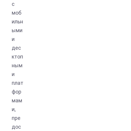
с
моб
ильн
ыми
и
дес
ктоп
ным
и
плат
фор
мам
и,
пре
дос