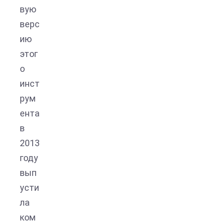
вую
верс
ию
этог
о
инст
рум
ента
в
2013
году
вып
усти
ла
ком