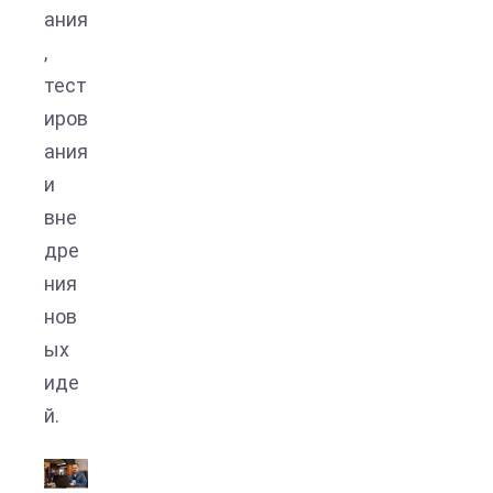
ания
,
тест
иров
ания
и
вне
дре
ния
нов
ых
иде
й.