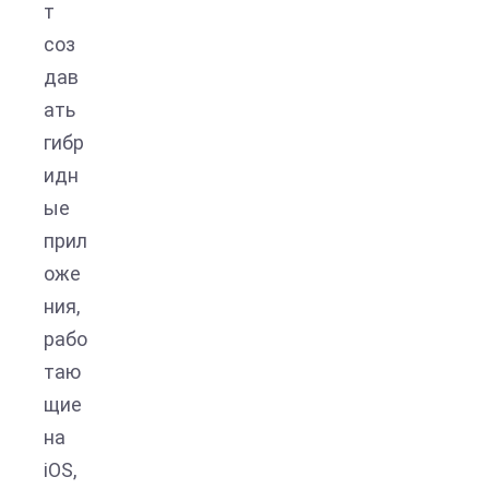
т
соз
дав
ать
гибр
идн
ые
прил
оже
ния,
рабо
таю
щие
на
iOS,