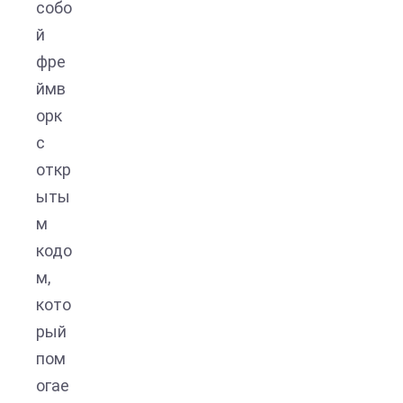
собо
й
фре
ймв
орк
с
откр
ыты
м
кодо
м,
кото
рый
пом
огае