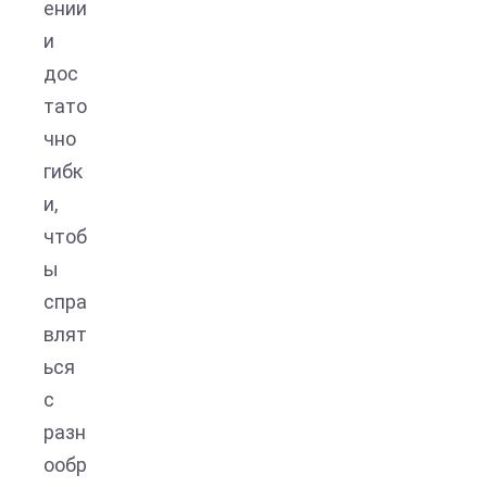
ении
и
дос
тато
чно
гибк
и,
чтоб
ы
спра
влят
ься
с
разн
ообр