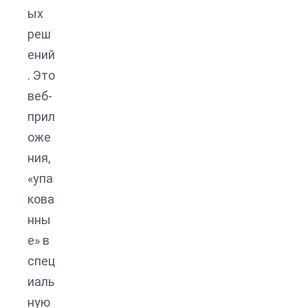
ых
реш
ений
. Это
веб-
прил
оже
ния,
«упа
кова
нны
е» в
спец
иаль
ную