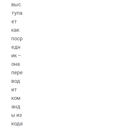
выс
тупа
ет
как
поср
едн
ик –
она
пере
вод
ит
ком
анд
ы из
кода