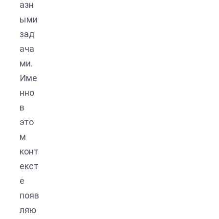
азн
ыми
зад
ача
ми.
Име
нно
в
это
м
конт
екст
е
появ
ляю