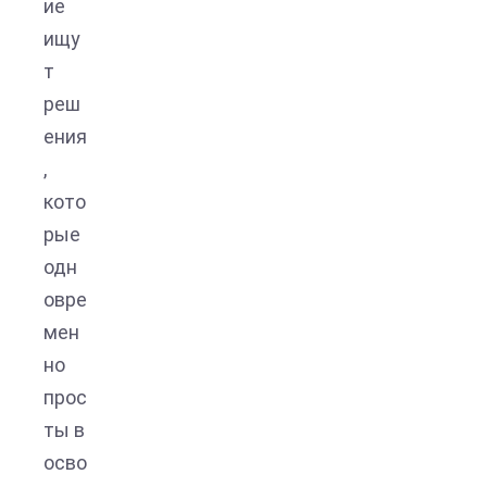
ие
ищу
т
реш
ения
,
кото
рые
одн
овре
мен
но
прос
ты в
осво