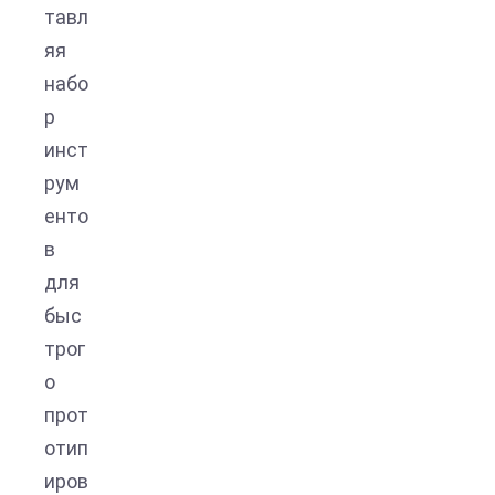
тавл
яя
набо
р
инст
рум
енто
в
для
быс
трог
о
прот
отип
иров