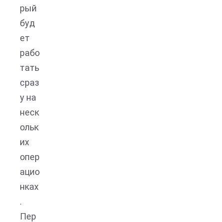
рый
буд
ет
рабо
тать
сраз
у на
неск
ольк
их
опер
ацио
нках
.
Пер