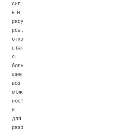
сил
ы и
ресу
рсы,
откр
ыва
я
боль
шие
воз
мож
ност
и
для
разр