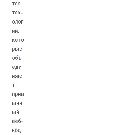
тся
техн
олог
ии,
кото
рые
объ
еди
няю
т
прив
ычн
ый
веб-
код