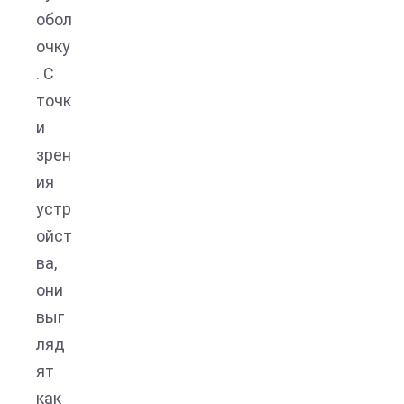
обол
очку
. С
точк
и
зрен
ия
устр
ойст
ва,
они
выг
ляд
ят
как