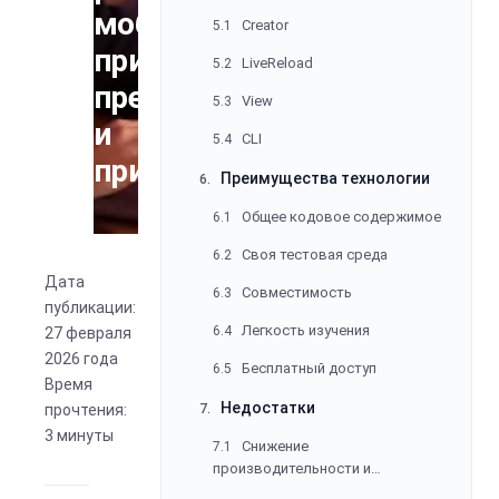
мобильных
Creator
5.1
приложений,
LiveReload
5.2
преимущества
View
5.3
и
CLI
5.4
применение
Преимущества технологии
6.
Общее кодовое содержимое
6.1
Своя тестовая среда
6.2
Дата
Совместимость
6.3
публикации:
Легкость изучения
6.4
27 февраля
2026 года
Бесплатный доступ
6.5
Время
Недостатки
прочтения:
7.
3 минуты
Снижение
7.1
производительности и
дополнительные «слои»