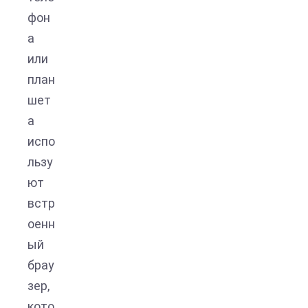
фон
а
или
план
шет
а
испо
льзу
ют
встр
оенн
ый
брау
зер,
кото