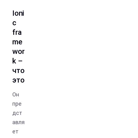
Ioni
c
fra
me
wor
k –
что
это
Он
пре
дст
авля
ет