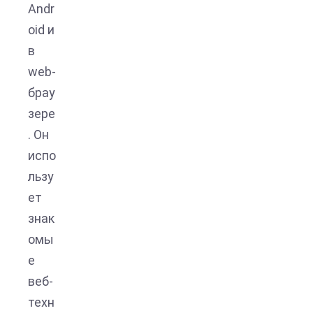
Andr
oid и
в
web-
брау
зере
. Он
испо
льзу
ет
знак
омы
е
веб-
техн