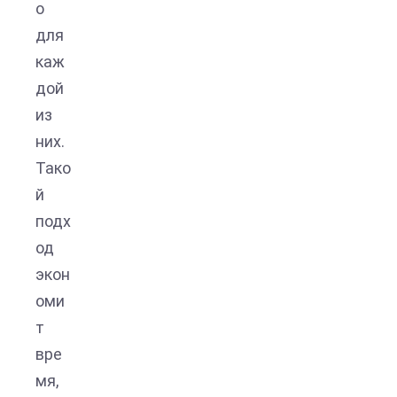
о
для
каж
дой
из
них.
Тако
й
подх
од
экон
оми
т
вре
мя,