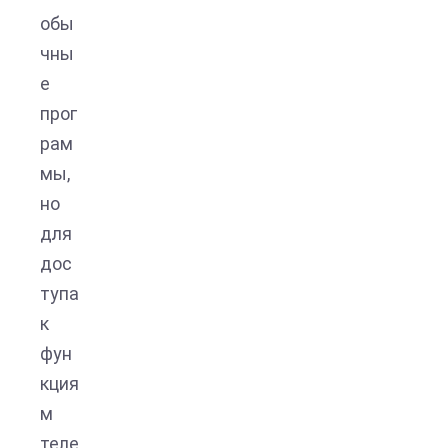
обы
чны
е
прог
рам
мы,
но
для
дос
тупа
к
фун
кция
м
теле