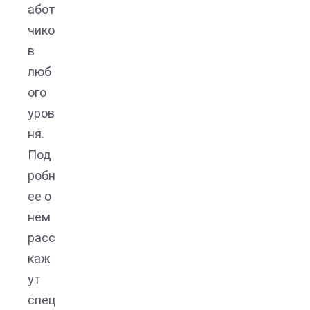
абот
чико
в
люб
ого
уров
ня.
Под
робн
ее о
нем
расс
каж
ут
спец