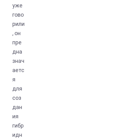
уже
гово
рили
, он
пре
дна
знач
аетс
я
для
соз
дан
ия
гибр
идн