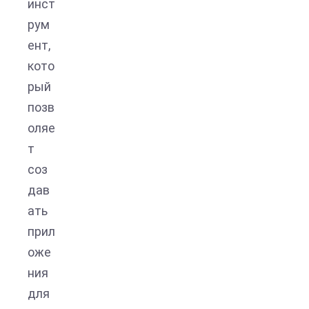
инст
рум
ент,
кото
рый
позв
оляе
т
соз
дав
ать
прил
оже
ния
для