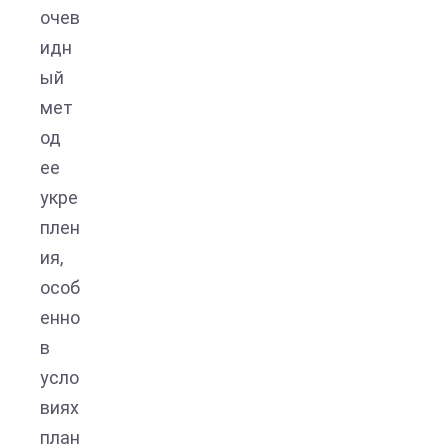
очев
идн
ый
мет
од
ее
укре
плен
ия,
особ
енно
в
усло
виях
план