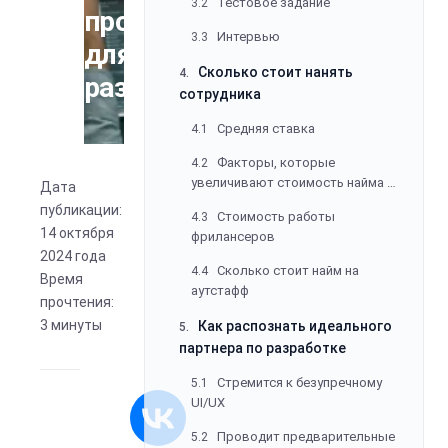
Тестовое задание
3.2
программиста
Интервью
3.3
для
Сколько стоит нанять
4.
разработки
сотрудника
Средняя ставка
4.1
Факторы, которые
4.2
увеличивают стоимость найма в
Дата
штат
публикации:
Стоимость работы
4.3
14 октября
фрилансеров
2024 года
Сколько стоит найм на
4.4
Время
аутстафф
прочтения:
3 минуты
Как распознать идеального
5.
партнера по разработке
Стремится к безупречному
5.1
UI/UX
Проводит предварительные
5.2