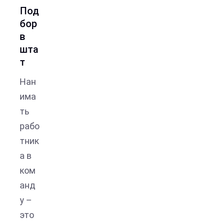
Под
бор
в
шта
т
Нан
има
ть
рабо
тник
а в
ком
анд
у –
это