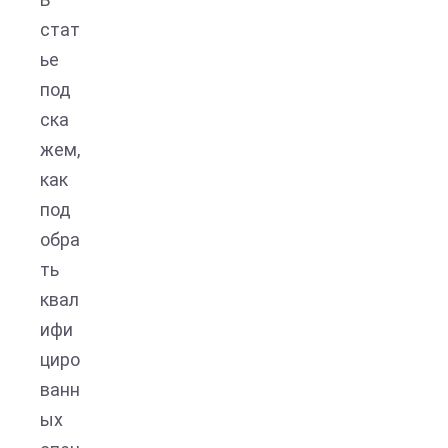
стат
ье
под
ска
жем,
как
под
обра
ть
квал
ифи
циро
ванн
ых