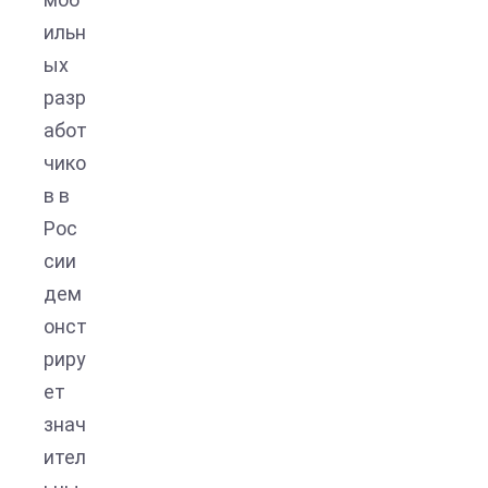
ильн
ых
разр
абот
чико
в в
Рос
сии
дем
онст
риру
ет
знач
ител