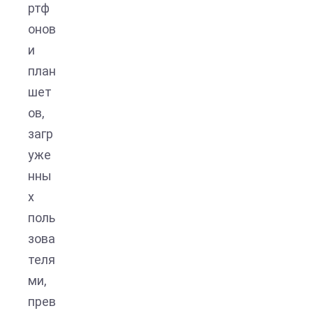
ртф
онов
и
план
шет
ов,
загр
уже
нны
х
поль
зова
теля
ми,
прев