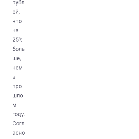
рубл
ей,
что
на
25%
боль
ше,
чем
в
про
шло
м
году.
Согл
асно