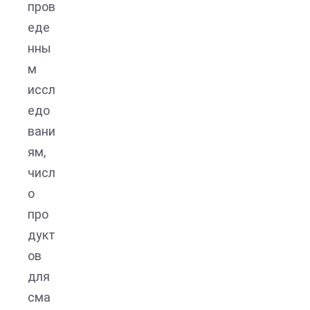
пров
еде
нны
м
иссл
едо
вани
ям,
числ
о
про
дукт
ов
для
сма