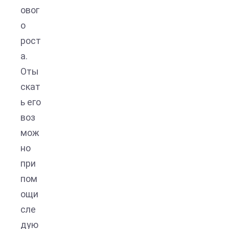
овог
о
рост
а.
Оты
скат
ь его
воз
мож
но
при
пом
ощи
сле
дую