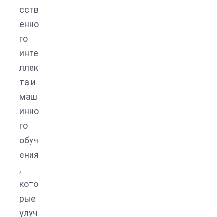
сств
енно
го
инте
ллек
та и
маш
инно
го
обуч
ения
,
кото
рые
улуч