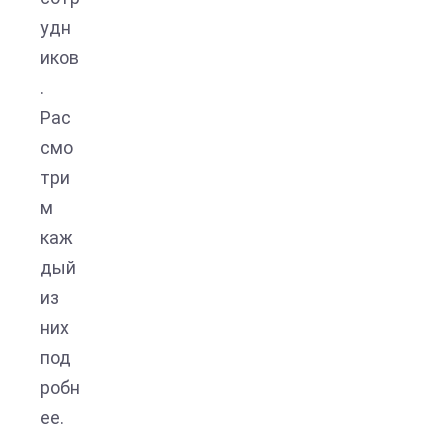
удн
иков
.
Рас
смо
три
м
каж
дый
из
них
под
робн
ее.