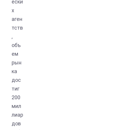
ески
х
аген
тств
,
объ
ем
рын
ка
дос
тиг
200
мил
лиар
дов