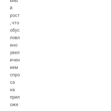
ьны
й
рост
, что
обус
ловл
ено
увел
ичен
ием
спро
са
на
прил
оже