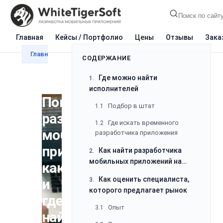
Главная
Кейсы / Портфолио
Цены
Отзывы
Зака
Главная
Блог
Разработка
Поиск разработчика
СОДЕРЖАНИЕ
Где можно найти
1.
исполнителей
Поиск
Подбор в штат
1.1
разработчика
Где искать временного
1.2
мобильных
разработчика приложения
приложений:
Как найти разработчика
2.
мобильных приложений на
как
технологически непростой
Как оценить специалиста,
и
3.
проект
которого предлагает рынок
где
Опыт
3.1
найти