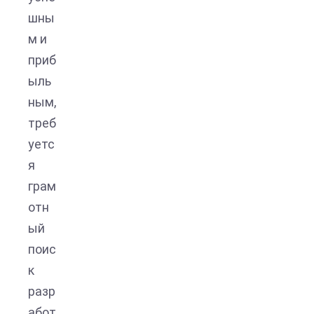
шны
м и
приб
ыль
ным,
треб
уетс
я
грам
отн
ый
поис
к
разр
абот