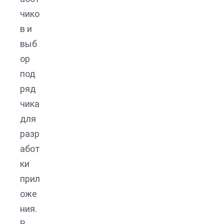
чико
в и
выб
ор
под
ряд
чика
для
разр
абот
ки
прил
оже
ния.
В