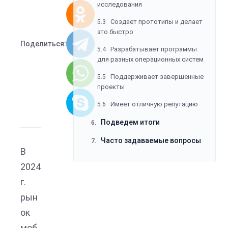
исследования
Создает прототипы и делает
5.3
это быстро
Поделиться:
Разрабатывает программы
5.4
для разных операционных систем
Поддерживает завершенные
5.5
проекты
Имеет отличную репутацию
5.6
Подведем итоги
6.
Часто задаваемые вопросы
7.
В
2024
г.
рын
ок
моб