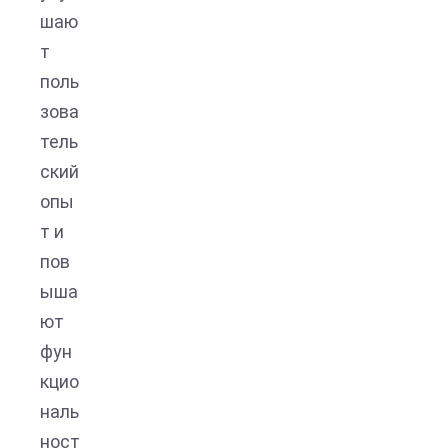
шаю
т
поль
зова
тель
ский
опы
т и
пов
ыша
ют
фун
кцио
наль
ност