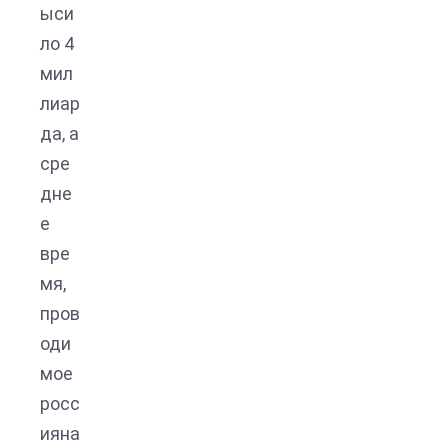
ыси
ло 4
мил
лиар
да, а
сре
дне
е
вре
мя,
пров
оди
мое
росс
ияна