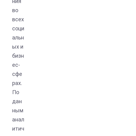
ния
во
всех
соци
альн
ых и
бизн
ес-
сфе
рах.
По
дан
ным
анал
итич