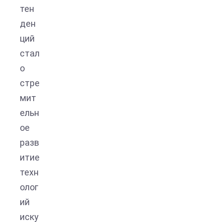
тен
ден
ций
стал
о
стре
мит
ельн
ое
разв
итие
техн
олог
ий
иску