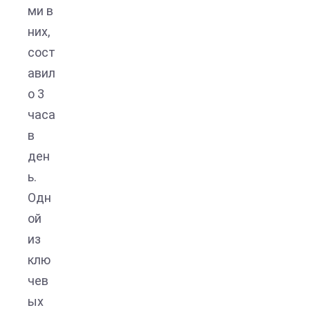
ми в
них,
сост
авил
о 3
часа
в
ден
ь.
Одн
ой
из
клю
чев
ых