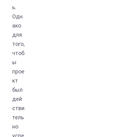
ь.
Одн
ако
для
того,
чтоб
ы
прое
кт
был
дей
стви
тель
но
успе