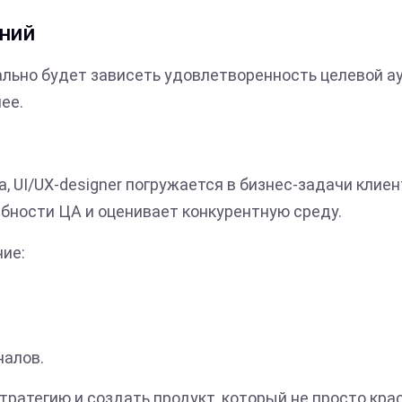
ний
ально будет зависеть удовлетворенность целевой а
ее.
 UI/UX-designer погружается в бизнес-задачи клиен
ебности ЦА и оценивает конкурентную среду.
ние:
налов.
ратегию и создать продукт, который не просто кра