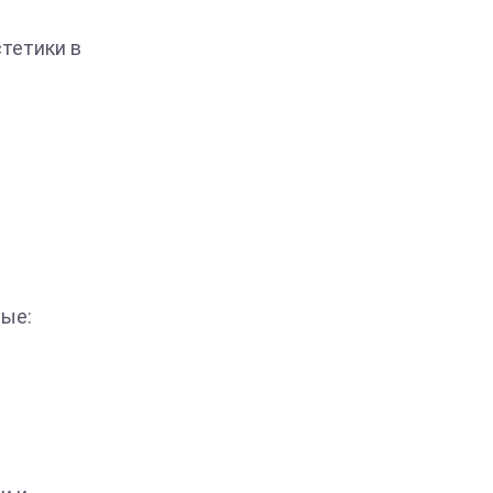
стетики в
ные: