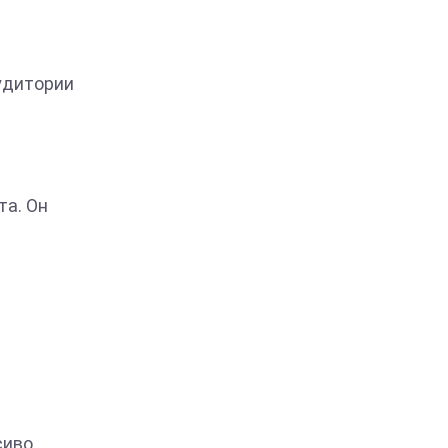
удитории
та. Он
сиво