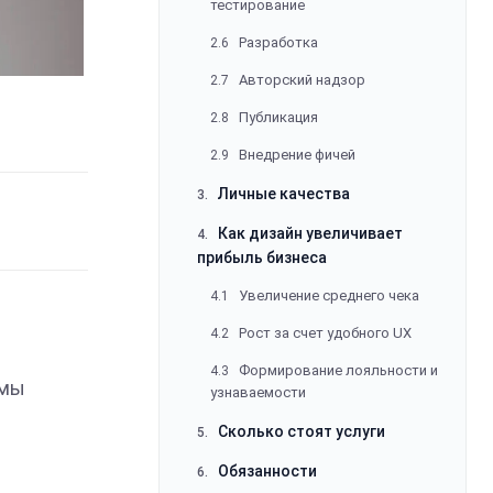
тестирование
Разработка
2.6
Авторский надзор
2.7
Публикация
2.8
Внедрение фичей
2.9
Личные качества
3.
Как дизайн увеличивает
4.
прибыль бизнеса
Увеличение среднего чека
4.1
Рост за счет удобного UX
4.2
Формирование лояльности и
4.3
 мы
узнаваемости
Сколько стоят услуги
5.
Обязанности
6.