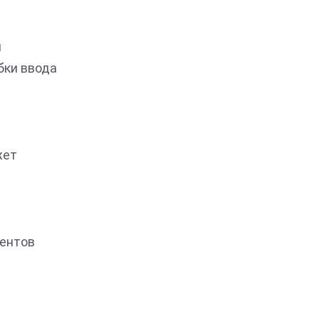
п
бки ввода
жет
ментов