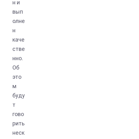
н и
вып
олне
н
каче
стве
нно.
Об
это
м
буду
т
гово
рить
неск