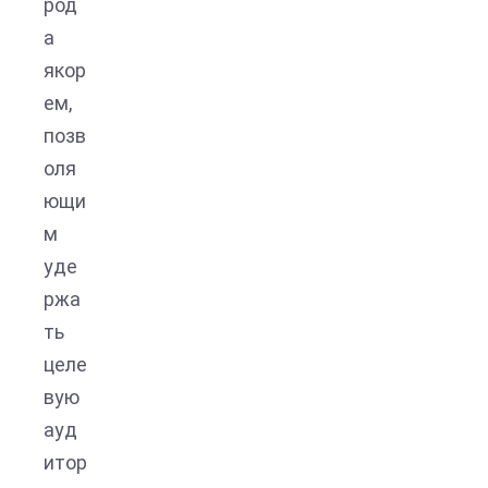
род
а
якор
ем,
позв
оля
ющи
м
уде
ржа
ть
целе
вую
ауд
итор