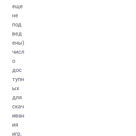
еще
не
под
вед
ены)
числ
о
дос
тупн
ых
для
скач
иван
ия
игр,