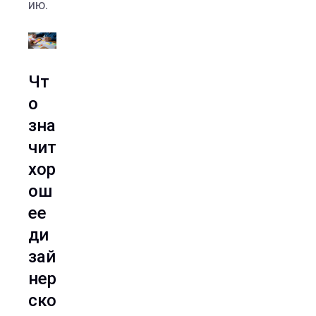
ию.
Чт
о
зна
чит
хор
ош
ее
ди
зай
нер
ско