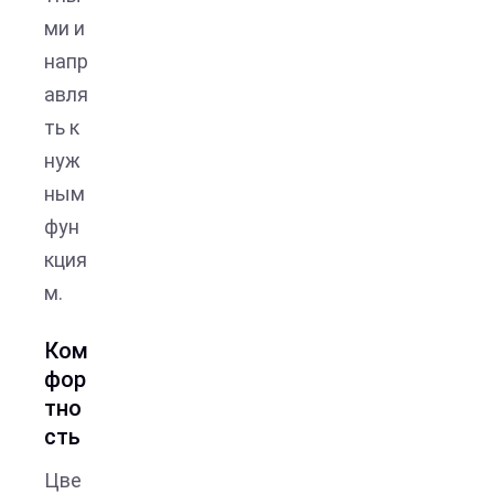
ми и
напр
авля
ть к
нуж
ным
фун
кция
м.
Ком
фор
тно
сть
Цве