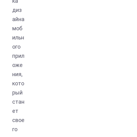
ка
диз
айна
моб
ильн
ого
прил
оже
ния,
кото
рый
стан
ет
свое
го