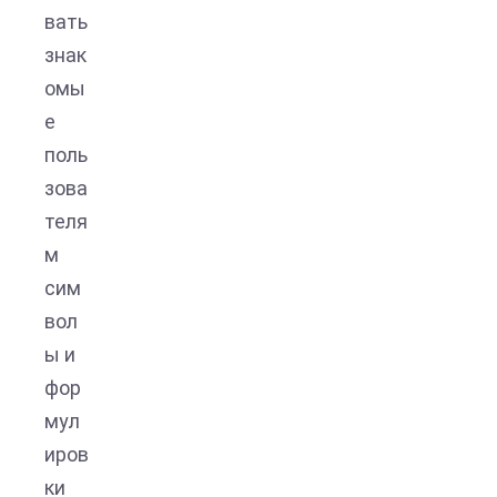
вать
знак
омы
е
поль
зова
теля
м
сим
вол
ы и
фор
мул
иров
ки