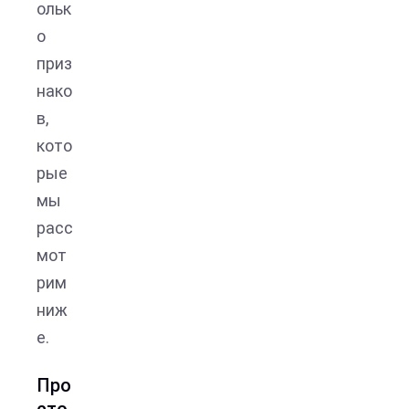
ольк
о
приз
нако
в,
кото
рые
мы
расс
мот
рим
ниж
е.
Про
сто