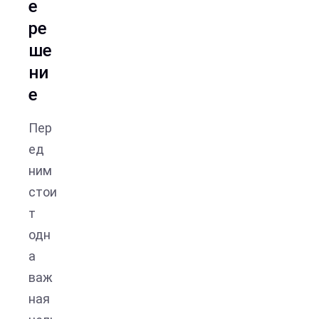
е
ре
ше
ни
е
Пер
ед
ним
стои
т
одн
а
важ
ная