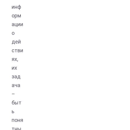
инф
орм
ации
о
дей
стви
ях,
их
зад
ача
–
быт
ь
поня
тны