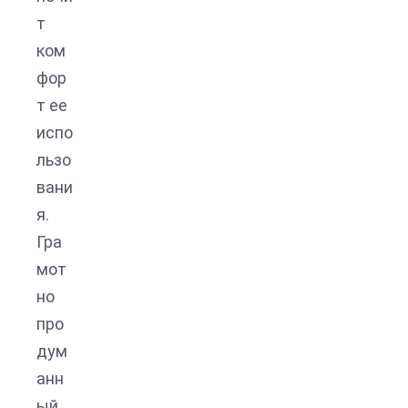
т
ком
фор
т ее
испо
льзо
вани
я.
Гра
мот
но
про
дум
анн
ый