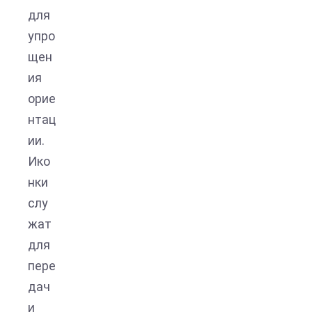
для
упро
щен
ия
орие
нтац
ии.
Ико
нки
слу
жат
для
пере
дач
и