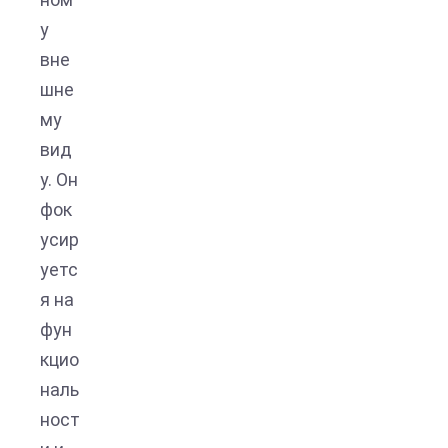
у
вне
шне
му
вид
у. Он
фок
усир
уетс
я на
фун
кцио
наль
ност