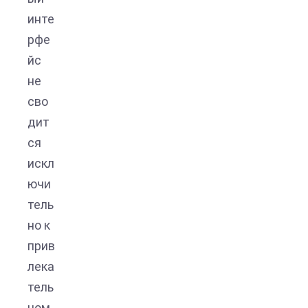
инте
рфе
йс
не
сво
дит
ся
искл
ючи
тель
но к
прив
лека
тель
ном