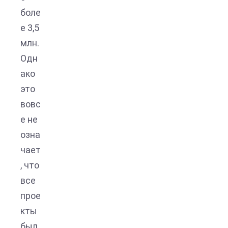
боле
е 3,5
млн.
Одн
ако
это
вовс
е не
озна
чает
, что
все
прое
кты
был