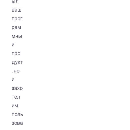
ыл
ваш
прог
рам
мны
й
про
дукт
, но
и
захо
тел
им
поль
зова