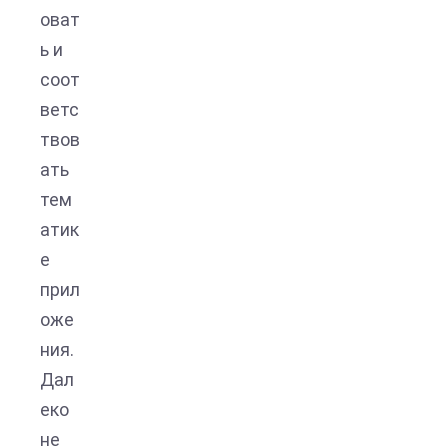
оват
ь и
соот
ветс
твов
ать
тем
атик
е
прил
оже
ния.
Дал
еко
не