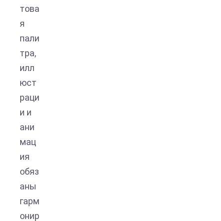
това
я
пали
тра,
илл
юст
раци
и и
ани
мац
ия
обяз
аны
гарм
онир