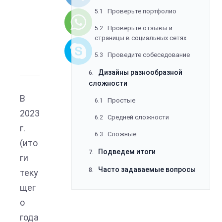
Проведите собеседование
5.3
Дизайны разнообразной
6.
сложности
Простые
6.1
Средней сложности
6.2
Сложные
6.3
В
Подведем итоги
7.
2023
Часто задаваемые вопросы
г.
8.
(ито
ги
теку
щег
о
года