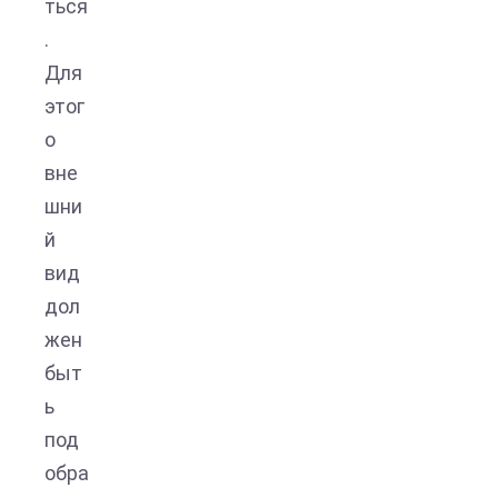
ться
.
Для
этог
о
вне
шни
й
вид
дол
жен
быт
ь
под
обра