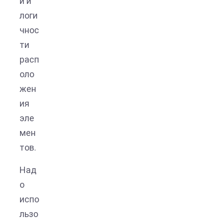
и и
логи
чнос
ти
расп
оло
жен
ия
эле
мен
тов.
Над
о
испо
льзо