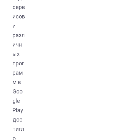
серв
исов
и
разл
ичн
ых
прог
рам
м в
Goo
gle
Play
дос
тигл
о