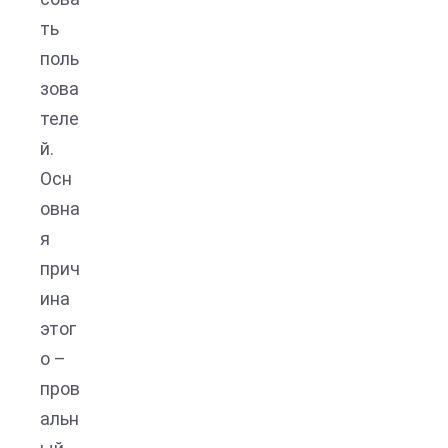
ть
поль
зова
теле
й.
Осн
овна
я
прич
ина
этог
о –
пров
альн