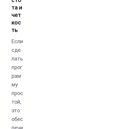
та и
чет
кос
ть
Если
сде
лать
прог
рам
му
прос
той,
это
обес
печи