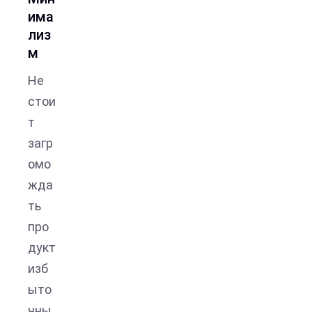
има
лиз
м
Не
стои
т
загр
омо
жда
ть
про
дукт
изб
ыто
чны