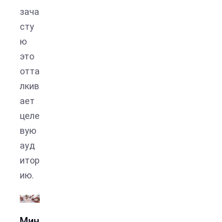
зача
сту
ю
это
отта
лкив
ает
целе
вую
ауд
итор
ию.
Мин