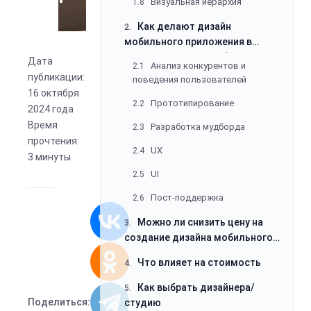
Анализ конкурентов и
2.1
поведения пользователей
Прототипирование
2.2
Дата
Разработка мудборда
2.3
публикации:
UX
2.4
16 октября
2024 года
UI
2.5
Время
Пост-поддержка
2.6
прочтения:
3 минуты
Можно ли снизить цену на
3.
создание дизайна мобильного
приложения
Что влияет на стоимость
4.
Как выбрать дизайнера/
5.
студию
Проверьте портфолио
5.1
Проверьте отзывы и
5.2
Поделиться:
страницы в социальных сетях