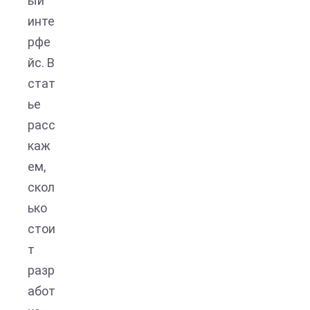
ый
инте
рфе
йс. В
стат
ье
расс
каж
ем,
скол
ько
стои
т
разр
абот