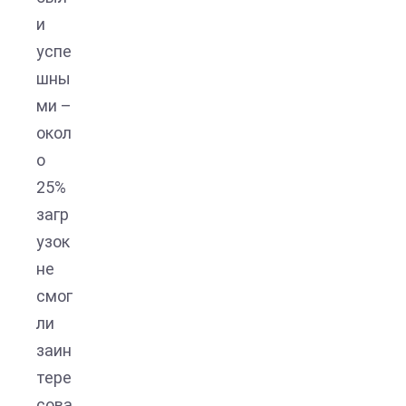
и
успе
шны
ми –
окол
о
25%
загр
узок
не
смог
ли
заин
тере
сова