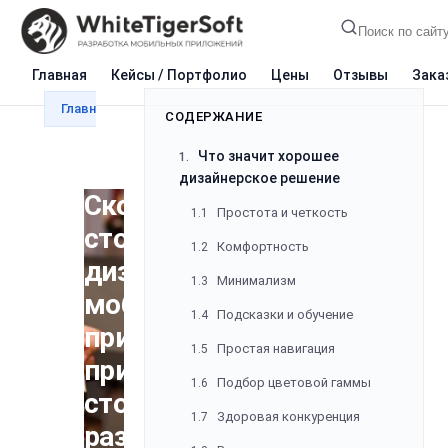
СОДЕРЖАНИЕ
Что значит хорошее
1.
Главная
Кейсы / Портфолио
Цены
Отзывы
Зака
дизайнерское решение
Главная
Блог
Разработка
Сколько стоит диз
Простота и четкость
1.1
Комфортность
1.2
Минимализм
1.3
Сколько
Подсказки и обучение
1.4
стоит
Простая навигация
1.5
дизайн
Подбор цветовой гаммы
мобильного
1.6
приложения:
Здоровая конкуренция
1.7
примерная
Визуальная иерархия
1.8
стоимость
Как делают дизайн
2.
мобильного приложения в
разработки
студии: этапы разработки