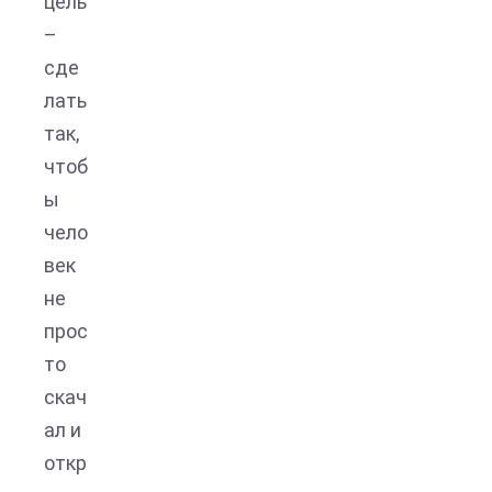
цель
–
сде
лать
так,
чтоб
ы
чело
век
не
прос
то
скач
ал и
откр