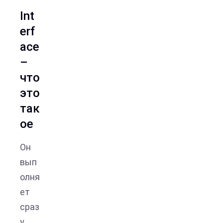
Int
erf
ace
–
что
это
так
ое
Он
вып
олня
ет
сраз
у