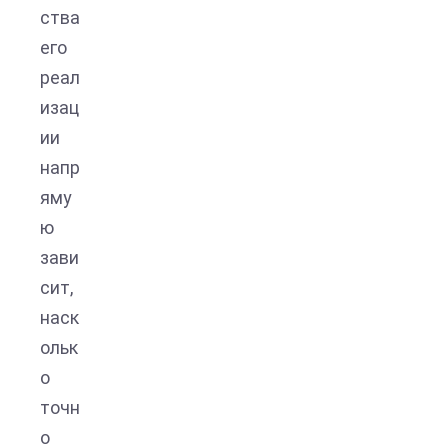
ства
его
реал
изац
ии
напр
яму
ю
зави
сит,
наск
ольк
о
точн
о