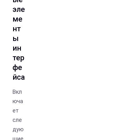
эле
ме
нт
ы
ин
тер
фе
йса
Вкл
юча
ет
сле
дую
щие