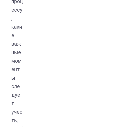
проц
ессу
,
каки
е
важ
ные
мом
ент
ы
сле
дуе
т
учес
ть,