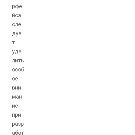
рфе
йса
сле
дуе
т
уде
лить
особ
ое
вни
ман
ие
при
разр
абот