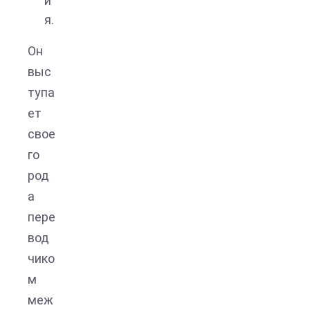
и
я.
Он
выс
тупа
ет
свое
го
род
а
пере
вод
чико
м
меж