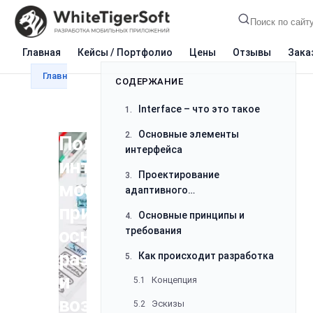
Главная
Кейсы / Портфолио
Цены
Отзывы
Зака
Главная
Блог
Разработка
Пользовательский 
СОДЕРЖАНИЕ
Interface – что это такое
1.
Основные элементы
2.
Пользовательский
интерфейса
интерфейс
Проектирование
3.
мобильного
адаптивного
пользовательского интерфейса
приложения:
Основные принципы и
4.
мобильного приложения
основы
требования
разработки
Как происходит разработка
5.
и
Концепция
5.1
возможности
Эскизы
5.2