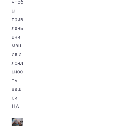
чтоб
ы
прив
лечь
вни
ман
ие и
лоял
ьнос
ть
ваш
ей
ЦА.