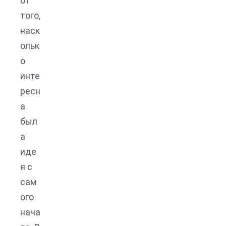
от
того,
наск
ольк
о
инте
ресн
а
был
а
иде
я с
сам
ого
нача