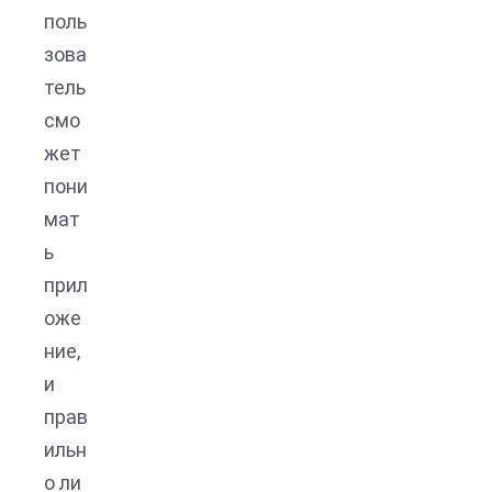
поль
зова
тель
смо
жет
пони
мат
ь
прил
оже
ние,
и
прав
ильн
о ли