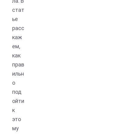
ла. В
стат
ье
расс
каж
ем,
как
прав
ильн
о
под
ойти
к
это
му