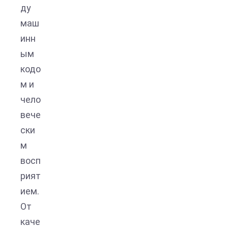
ду
маш
инн
ым
кодо
м и
чело
вече
ски
м
восп
рият
ием.
От
каче