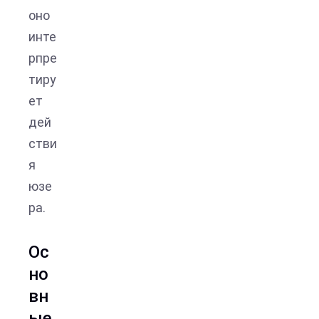
оно
инте
рпре
тиру
ет
дей
стви
я
юзе
ра.
Ос
но
вн
ые