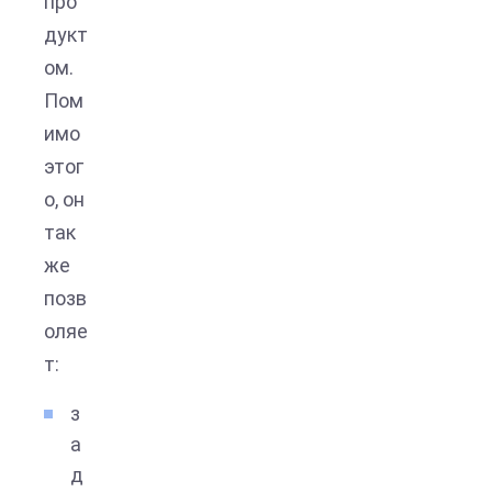
про
дукт
ом.
Пом
имо
этог
о, он
так
же
позв
оляе
т:
з
а
д