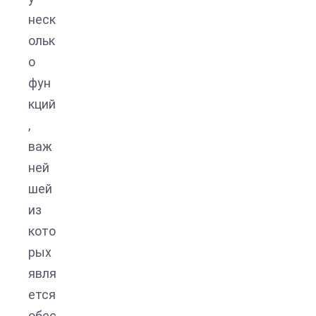
неск
ольк
о
фун
кций
,
важ
ней
шей
из
кото
рых
явля
ется
обес