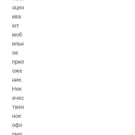
оцен
ива
ют
моб
ильн
ое
прил
оже
ние.
Нек
ачес
твен
ное
офо
рмл