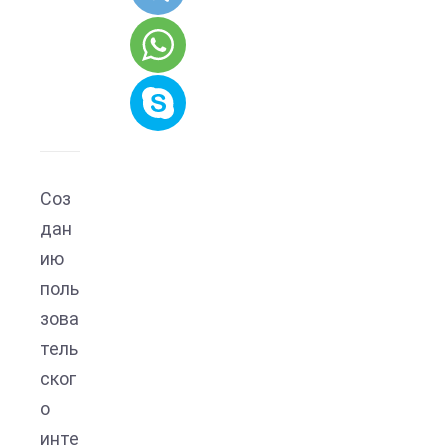
Соз
дан
ию
поль
зова
тель
ског
о
инте