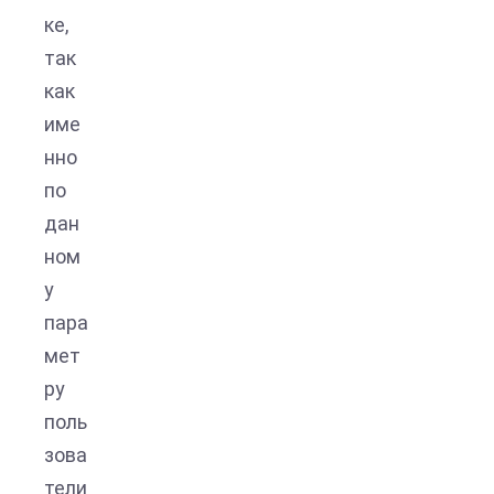
ке,
так
как
име
нно
по
дан
ном
у
пара
мет
ру
поль
зова
тели