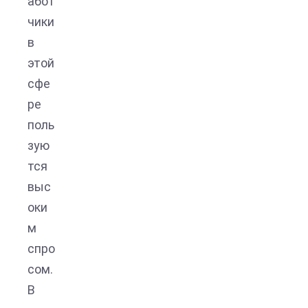
абот
чики
в
этой
сфе
ре
поль
зую
тся
выс
оки
м
спро
сом.
В