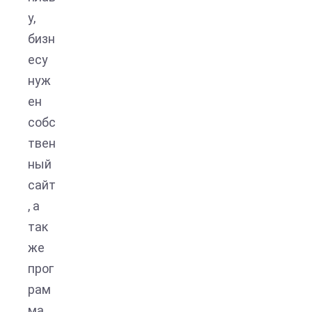
у,
бизн
есу
нуж
ен
собс
твен
ный
сайт
, а
так
же
прог
рам
ма