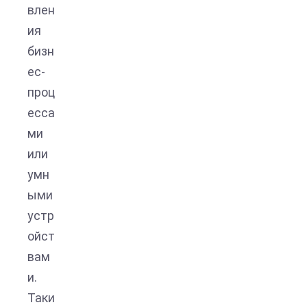
влен
ия
бизн
ес-
проц
есса
ми
или
умн
ыми
устр
ойст
вам
и.
Таки