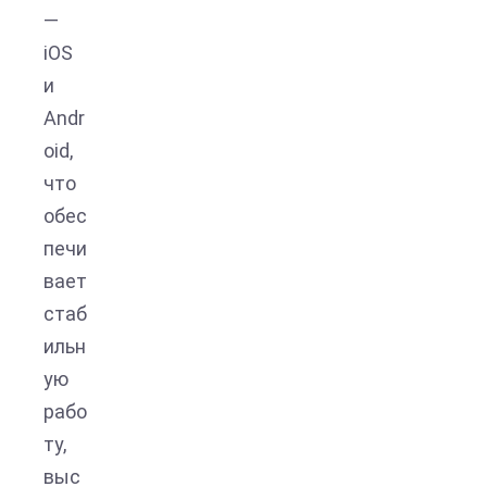
—
iOS
и
Andr
oid,
что
обес
печи
вает
стаб
ильн
ую
рабо
ту,
выс