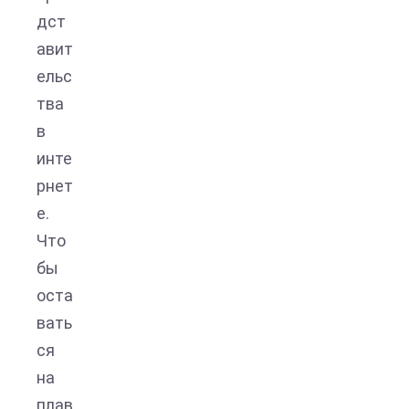
дст
авит
ельс
тва
в
инте
рнет
е.
Что
бы
оста
вать
ся
на
плав