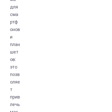
для
сма
ртф
онов
и
план
шет
ов:
это
позв
оляе
т
прив
лечь
мак