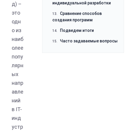
индивидуальной разработки
д) –
это
Сравнение способов
13.
создания программ
одн
о из
Подведем итоги
14.
наиб
Часто задаваемые вопросы
15.
олее
попу
лярн
ых
напр
авле
ний
в IT-
инд
устр