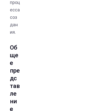
проц
есса
соз
дан
ия.
Об
ще
е
пре
дс
тав
ле
ни
е