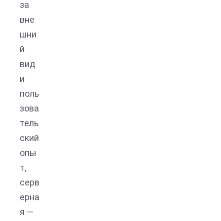
за
вне
шни
й
вид
и
поль
зова
тель
ский
опы
т,
серв
ерна
я —