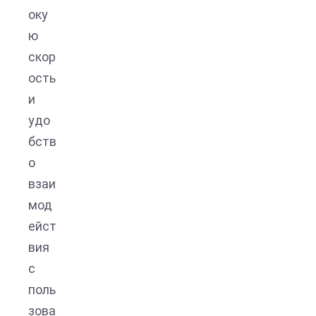
оку
ю
скор
ость
и
удо
бств
о
взаи
мод
ейст
вия
с
поль
зова