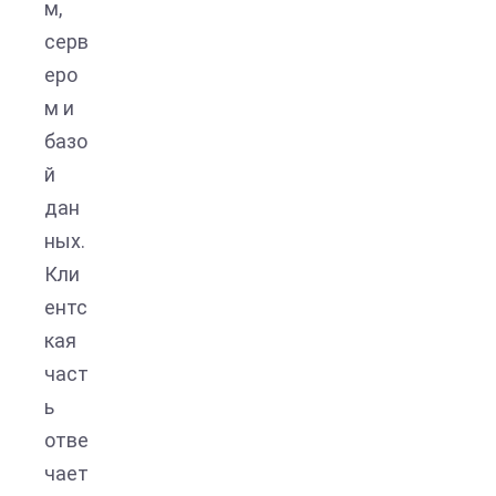
м,
серв
еро
м и
базо
й
дан
ных.
Кли
ентс
кая
част
ь
отве
чает