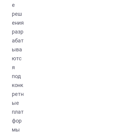
е
реш
ения
разр
абат
ыва
ютс
я
под
конк
ретн
ые
плат
фор
мы