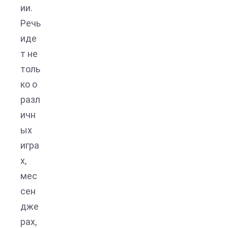
ии.
Речь
иде
т не
толь
ко о
разл
ичн
ых
игра
х,
мес
сен
дже
рах,