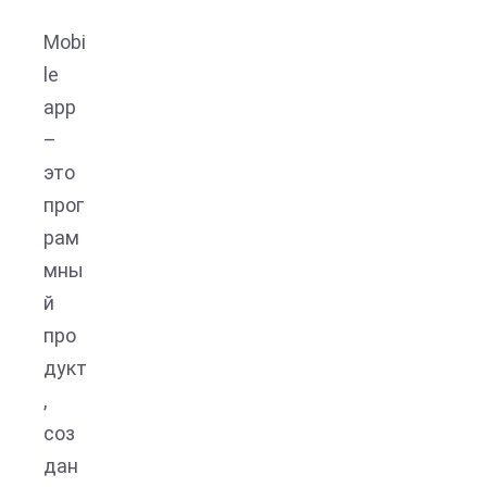
Mobi
le
app
–
это
прог
рам
мны
й
про
дукт
,
соз
дан