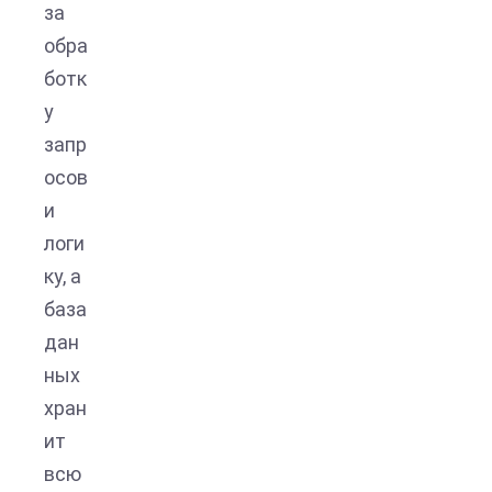
за
обра
ботк
у
запр
осов
и
логи
ку, а
база
дан
ных
хран
ит
всю