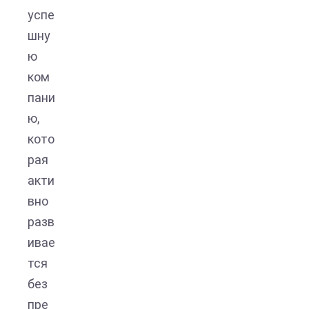
успе
шну
ю
ком
пани
ю,
кото
рая
акти
вно
разв
ивае
тся
без
пре