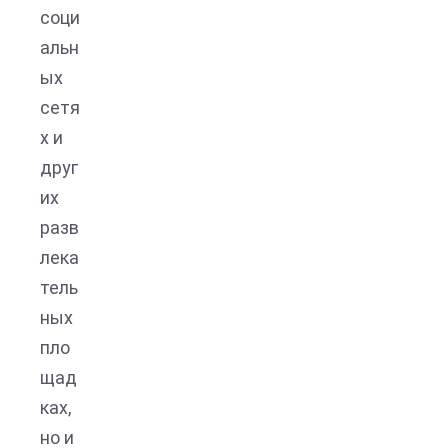
соци
альн
ых
сетя
х и
друг
их
разв
лека
тель
ных
пло
щад
ках,
но и