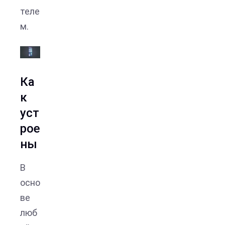
теле
м.
Ка
к
уст
рое
ны
В
осно
ве
люб