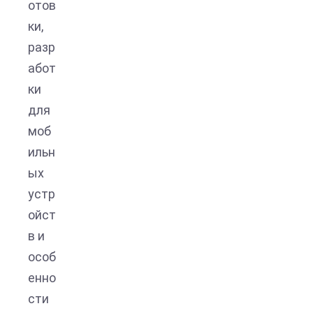
отов
ки,
разр
абот
ки
для
моб
ильн
ых
устр
ойст
в и
особ
енно
сти