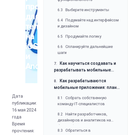
программ
Выберите инструменты
6.3
для
Подумайте над интерфейсом
6.4
телефонов
и дизайном
на
Продумайте логику
6.5
iOS
Спланируйте дальнейшие
6.6
шаги
и
Как научиться создавать и
Android
7.
разрабатывать мобильные
приложения с нуля:
Как разрабатываются
8.
инструменты для запуска
мобильные приложения: план
проекта по созданию
Дата
Собрать собственную
8.1
программы
публикации:
команду IT-специалистов
16 мая 2024
Найти разработчиков,
8.2
года
дизайнеров и аналитиков на
Время
биржах фриланса
Обратиться в
прочтения:
8.3