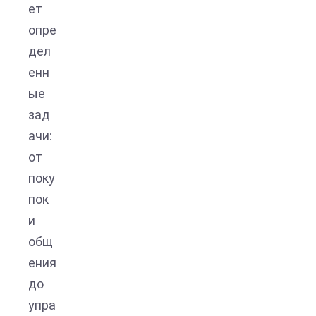
ет
опре
дел
енн
ые
зад
ачи:
от
поку
пок
и
общ
ения
до
упра