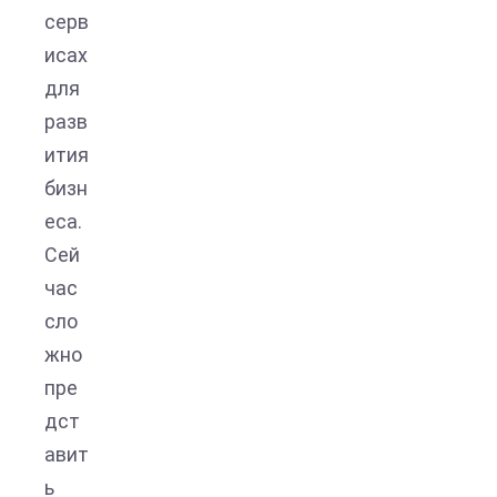
серв
исах
для
разв
ития
бизн
еса.
Сей
час
сло
жно
пре
дст
авит
ь