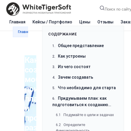
Главная
Кейсы / Портфолио
Цены
Отзывы
Зака
Главная
Блог
Разработка
Как создают мобил
СОДЕРЖАНИЕ
Общее представление
1.
Как устроены
2.
Как
Из чего состоят
создают
3.
мобильные
Зачем создавать
4.
приложения:
Что необходимо для старта
5.
планирование
Придумываем план: как
6.
подготовиться к созданию
и
приложения
Подумайте о цели и задачах
6.1
процесс
Определите
разработки
6.2
функциональность