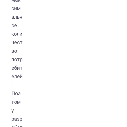
сим
альн
ое
коли
чест
во
потр
ебит
елей
.
Поэ
том
у
разр