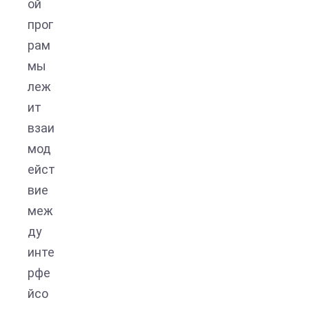
ой
прог
рам
мы
леж
ит
взаи
мод
ейст
вие
меж
ду
инте
рфе
йсо