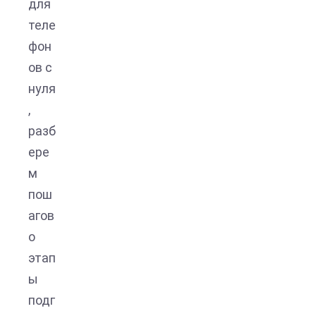
для
теле
фон
ов с
нуля
,
разб
ере
м
пош
агов
о
этап
ы
подг