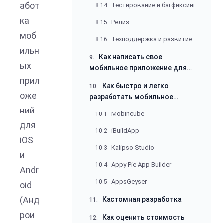
абот
Тестирование и багфиксинг
8.14
ка
Релиз
8.15
моб
Техподдержка и развитие
8.16
ильн
Как написать свое
9.
ых
мобильное приложение для
телефона: создаем
прил
Как быстро и легко
10.
собственную программу с нуля
оже
разработать мобильное
приложение с нуля
ний
Mobincube
10.1
самостоятельно: можно ли
для
создать свою программу для
iBuildApp
10.2
iOS
телефона в конструкторе
Kalipso Studio
10.3
и
Appy Pie App Builder
10.4
Andr
AppsGeyser
10.5
oid
(Анд
Кастомная разработка
11.
рои
Как оценить стоимость
12.