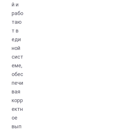
й и
рабо
таю
т в
еди
ной
сист
еме,
обес
печи
вая
корр
ектн
ое
вып