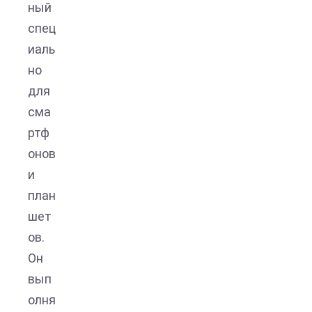
ный
спец
иаль
но
для
сма
ртф
онов
и
план
шет
ов.
Он
вып
олня