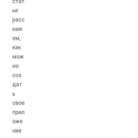
стат
ье
расс
каж
ем,
как
мож
но
соз
дат
ь
свое
прил
оже
ние