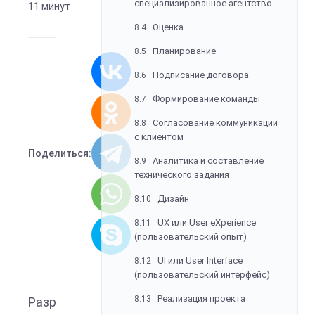
специализированное агентство
11 минут
Оценка
8.4
Планирование
8.5
Подписание договора
8.6
Формирование команды
8.7
Согласование коммуникаций
8.8
с клиентом
Поделиться:
Аналитика и составление
8.9
технического задания
Дизайн
8.10
UX или User eXperience
8.11
(пользовательский опыт)
UI или User Interface
8.12
(пользовательский интерфейс)
Реализация проекта
8.13
Разр