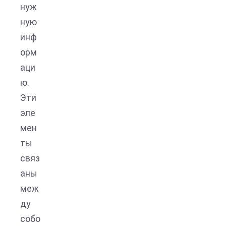
нуж
ную
инф
орм
аци
ю.
Эти
эле
мен
ты
связ
аны
меж
ду
собо