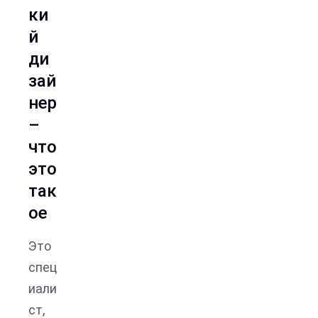
ки
й
ди
зай
нер
–
что
это
так
ое
Это
спец
иали
ст,