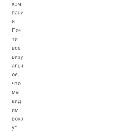
ком
пани
и.
Поч
ти
все
визу
альн
ое,
что
мы
вид
им
вокр
уг: