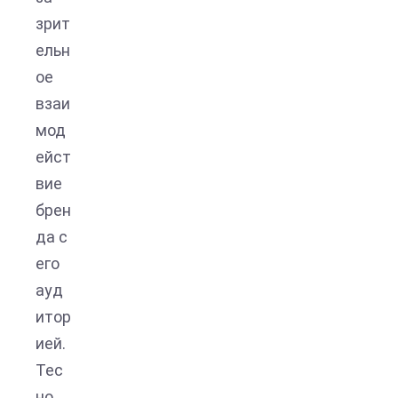
зрит
ельн
ое
взаи
мод
ейст
вие
брен
да с
его
ауд
итор
ией.
Тес
но