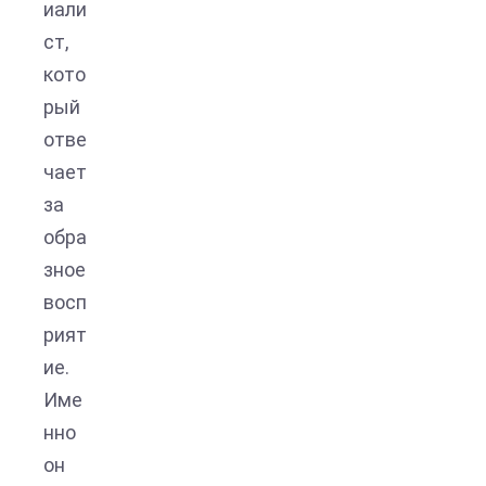
иали
ст,
кото
рый
отве
чает
за
обра
зное
восп
рият
ие.
Име
нно
он