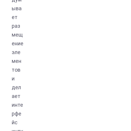
ыва
ет
раз
мещ
ение
эле
мен
тов
и
дел
ает
инте
рфе
йс