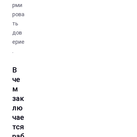
рми
рова
ть
дов
ерие
.
В
че
м
зак
лю
чае
тся
раб