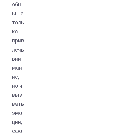
обн
ы не
толь
ко
прив
лечь
вни
ман
ие,
но и
выз
вать
эмо
ции,
сфо