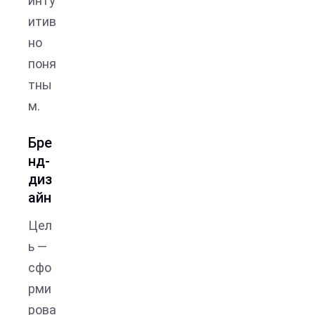
инту
итив
но
поня
тны
м.
Бре
нд-
диз
айн
Цел
ь —
сфо
рми
рова