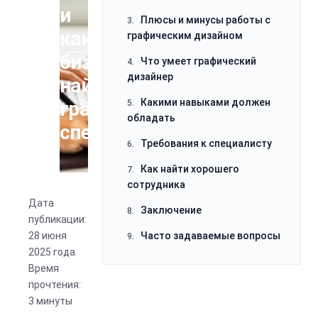
и
дизайнер
как
Какими навыками должен
5.
обладать
бизнесу
найти
Требования к специалисту
6.
грамотного
Как найти хорошего
7.
сотрудника
специалиста
Заключение
8.
Часто задаваемые вопросы
9.
Дата
публикации:
28 июня
2025 года
Время
прочтения:
3 минуты