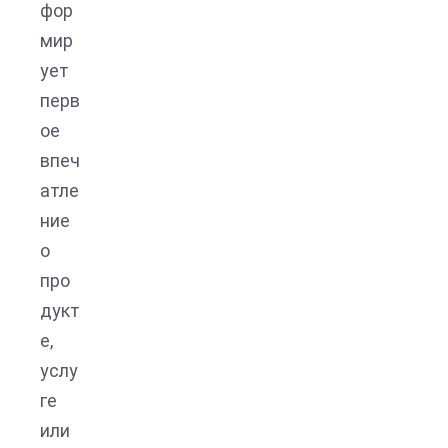
фор
мир
ует
перв
ое
впеч
атле
ние
о
про
дукт
е,
услу
ге
или