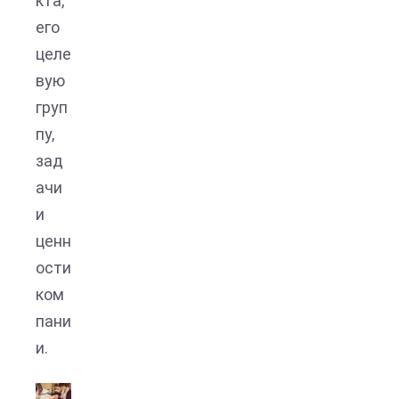
кта,
его
целе
вую
груп
пу,
зад
ачи
и
ценн
ости
ком
пани
и.