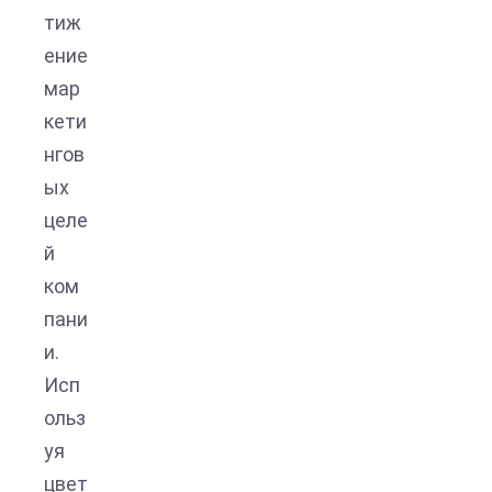
тиж
ение
мар
кети
нгов
ых
целе
й
ком
пани
и.
Исп
ольз
уя
цвет