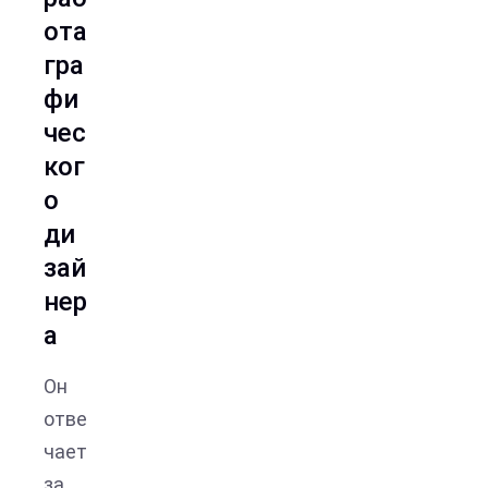
ота
гра
фи
чес
ког
о
ди
зай
нер
а
Он
отве
чает
за