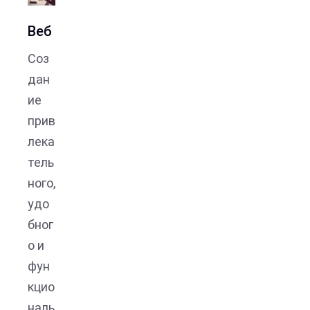
Веб
Соз
дан
ие
прив
лека
тель
ного,
удо
бног
о и
фун
кцио
наль