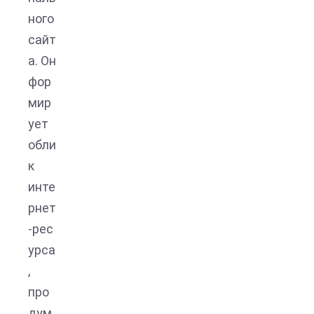
ного
сайт
а. Он
фор
мир
ует
обли
к
инте
рнет
-рес
урса
,
про
дум