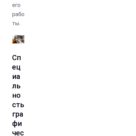
его
рабо
ты.
Сп
ец
иа
ль
но
сть
гра
фи
чес