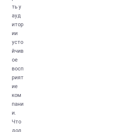
ть у
ауд
итор
ии
усто
йчив
ое
восп
рият
ие
ком
пани
и.
Что
дол