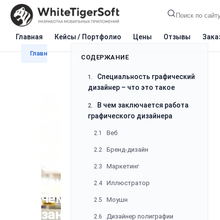
СОДЕРЖАНИЕ
Специальность графический
1.
Главная
Кейсы / Портфолио
Цены
Отзывы
Зака
дизайнер – что это такое
Главная
Блог
Разработка
Графический дизайн
В чем заключается работа
2.
графического дизайнера
Веб
2.1
Графический
Бренд-дизайн
2.2
дизайнер
Маркетинг
2.3
-
Иллюстратор
2.4
кто
Моушн
2.5
это
Дизайнер полиграфии
2.6
такой,
Плюсы и минусы работы с
3.
чем
графическим дизайном
занимается
Что умеет графический
4.