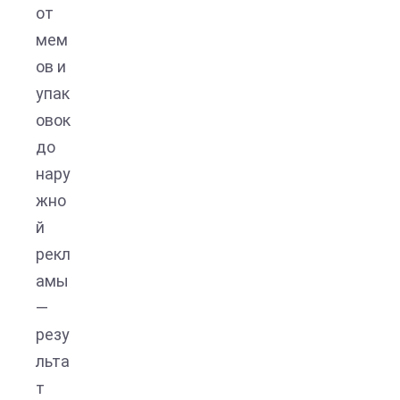
от
мем
ов и
упак
овок
до
нару
жно
й
рекл
амы
—
резу
льта
т