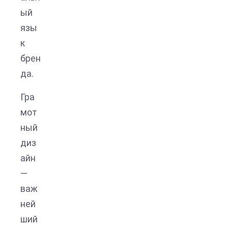
ый
язы
к
брен
да.
Гра
мот
ный
диз
айн
—
важ
ней
ший