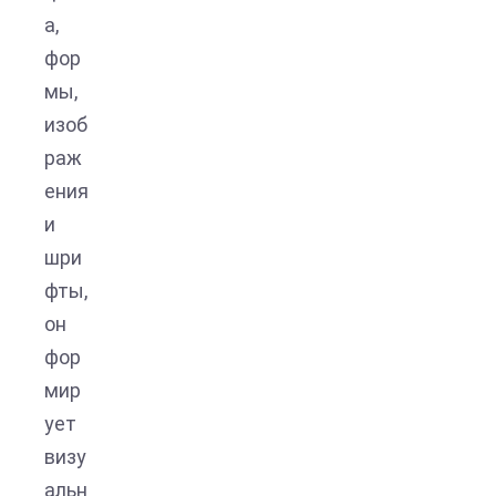
а,
фор
мы,
изоб
раж
ения
и
шри
фты,
он
фор
мир
ует
визу
альн