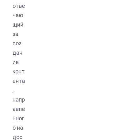
отве
чаю
щий
за
соз
дан
ие
конт
ента
,
напр
авле
нног
о на
дос