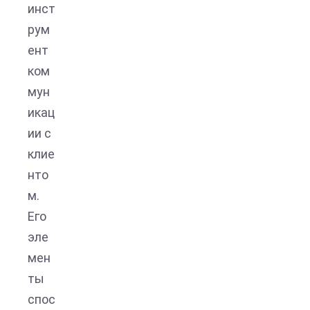
инст
рум
ент
ком
мун
икац
ии с
клие
нто
м.
Его
эле
мен
ты
спос