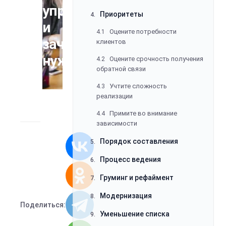
управление
Приоритеты
4.
и
Оцените потребности
4.1
зачем
клиентов
нужен
Оцените срочность получения
4.2
обратной связи
Учтите сложность
4.3
реализации
Примите во внимание
4.4
зависимости
Порядок составления
5.
Процесс ведения
6.
Груминг и рефаймент
7.
Модернизация
8.
Поделиться:
Уменьшение списка
9.