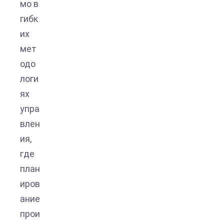
мо в
гибк
их
мет
одо
логи
ях
упра
влен
ия,
где
план
иров
ание
прои