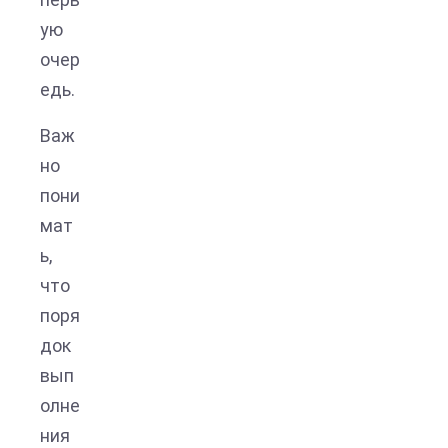
ую
очер
едь.
Важ
но
пони
мат
ь,
что
поря
док
вып
олне
ния