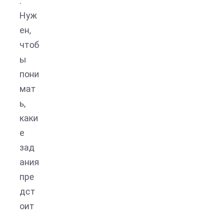
.
Нуж
ен,
чтоб
ы
пони
мат
ь,
каки
е
зад
ания
пре
дст
оит