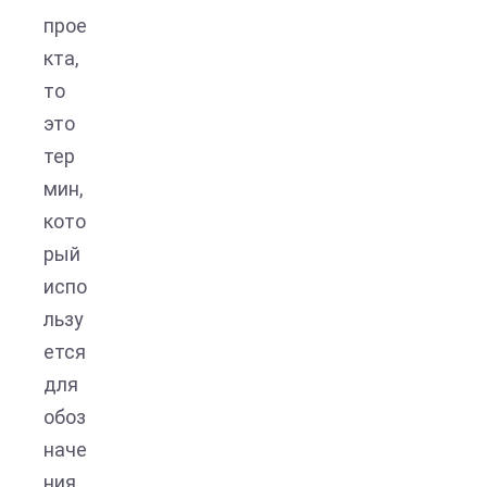
прое
кта,
то
это
тер
мин,
кото
рый
испо
льзу
ется
для
обоз
наче
ния