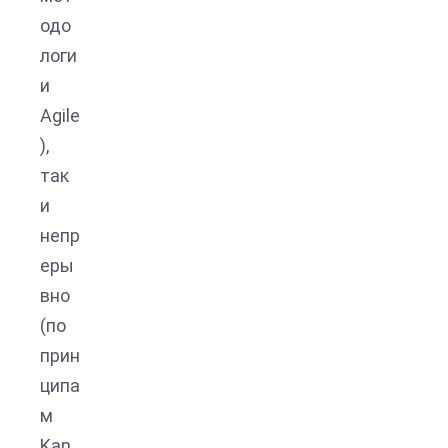
одо
логи
и
Agile
),
так
и
непр
еры
вно
(по
прин
ципа
м
Kan