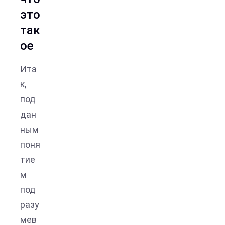
это
так
ое
Ита
к,
под
дан
ным
поня
тие
м
под
разу
мев