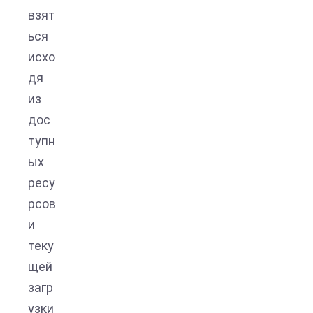
взят
ься
исхо
дя
из
дос
тупн
ых
ресу
рсов
и
теку
щей
загр
узки