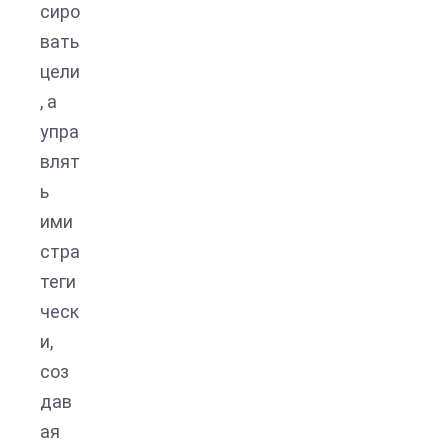
сиро
вать
цели
, а
упра
влят
ь
ими
стра
теги
ческ
и,
соз
дав
ая