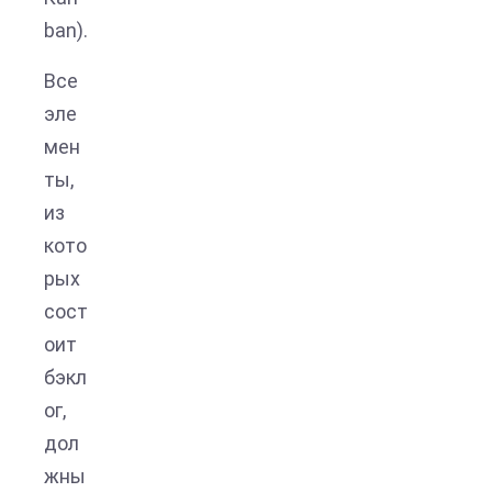
ban).
Все
эле
мен
ты,
из
кото
рых
сост
оит
бэкл
ог,
дол
жны