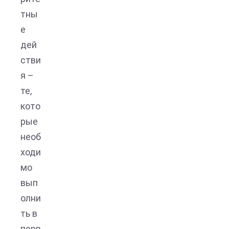
тны
е
дей
стви
я –
те,
кото
рые
необ
ходи
мо
вып
олни
ть в
перв