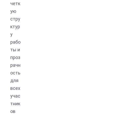
четк
ую
стру
ктур
у
рабо
ты и
проз
рачн
ость
для
всех
учас
тник
ов