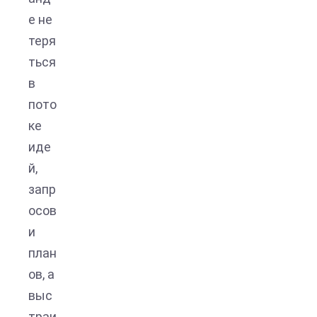
е не
теря
ться
в
пото
ке
иде
й,
запр
осов
и
план
ов, а
выс
траи