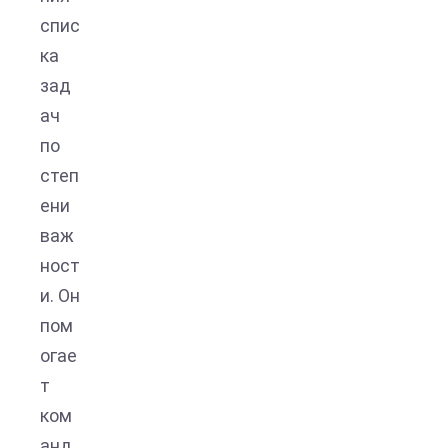
спис
ка
зад
ач
по
степ
ени
важ
ност
и. Он
пом
огае
т
ком
анд