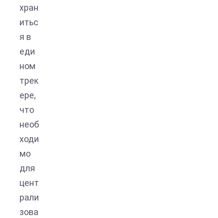
хран
итьс
я в
еди
ном
трек
ере,
что
необ
ходи
мо
для
цент
рали
зова