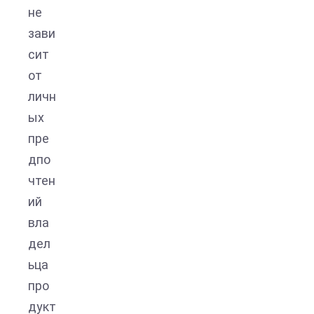
не
зави
сит
от
личн
ых
пре
дпо
чтен
ий
вла
дел
ьца
про
дукт