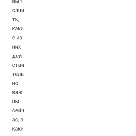
вып
олни
ть,
каки
е из
них
дей
стви
тель
но
важ
ны
сейч
ас, а
каки