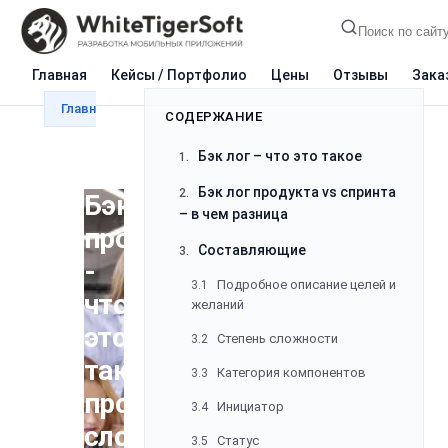
Главная
Кейсы / Портфолио
Цены
Отзывы
Зака
Главная
Блог
Разработка
Бэклог продукта - 
СОДЕРЖАНИЕ
Бэк лог – что это такое
1.
Бэк лог продукта vs спринта
2.
Бэклог
– в чем разница
продукта
Составляющие
3.
-
Подробное описание целей и
3.1
что
желаний
это
Степень сложности
3.2
такое
Категория компонентов
3.3
простыми
Инициатор
3.4
словами,
Статус
3.5