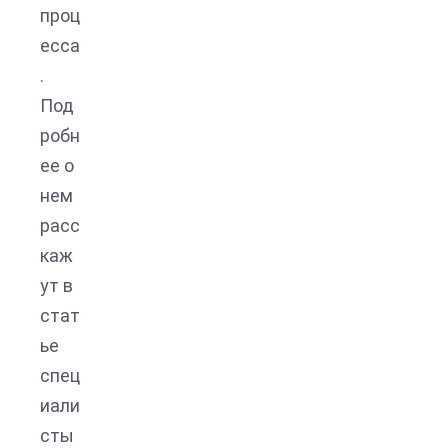
проц
есса
.
Под
робн
ее о
нем
расс
каж
ут в
стат
ье
спец
иали
сты