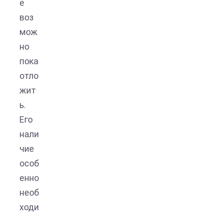
е
воз
мож
но
пока
отло
жит
ь.
Его
нали
чие
особ
енно
необ
ходи