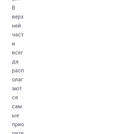
В
верх
ней
част
и
всег
да
расп
олаг
ают
ся
сам
ые
прио
рите