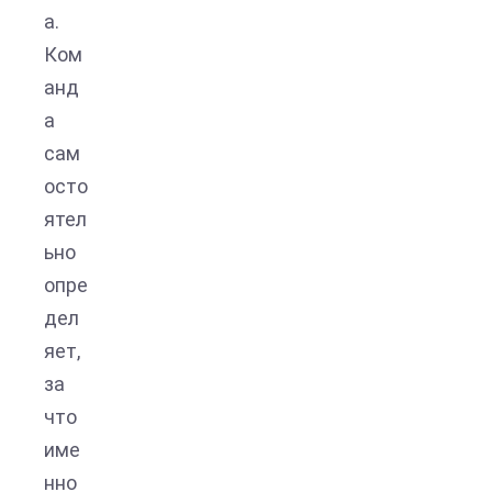
а.
Ком
анд
а
сам
осто
ятел
ьно
опре
дел
яет,
за
что
име
нно