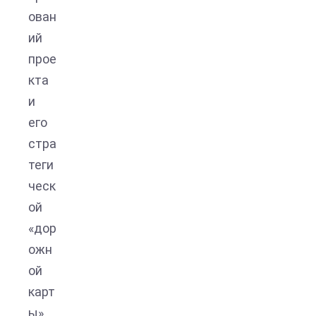
ован
ий
прое
кта
и
его
стра
теги
ческ
ой
«дор
ожн
ой
карт
ы».