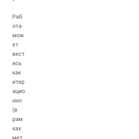
.
Раб
ота
мож
ет
вест
ись
как
итер
ацио
нно
(в
рам
ках
мет