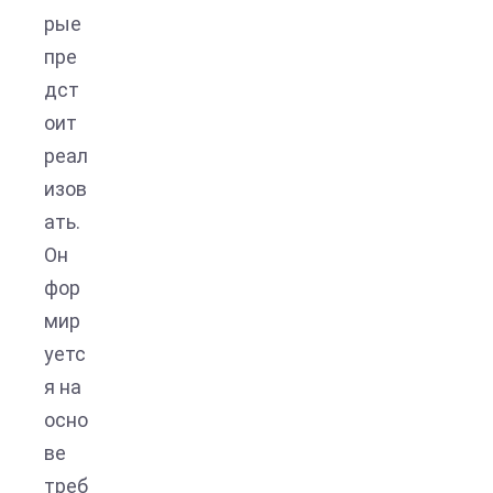
рые
пре
дст
оит
реал
изов
ать.
Он
фор
мир
уетс
я на
осно
ве
треб