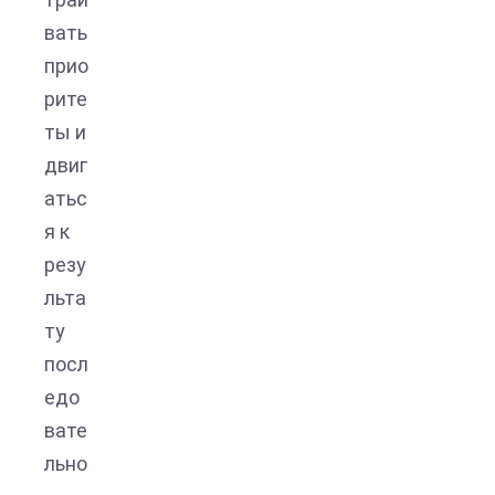
вать
прио
рите
ты и
двиг
атьс
я к
резу
льта
ту
посл
едо
вате
льно