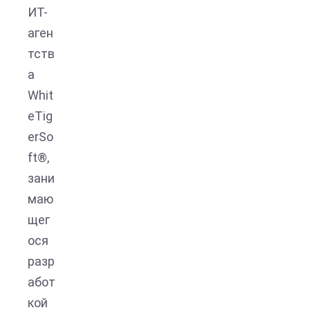
ИТ-
аген
тств
а
Whit
eTig
erSo
ft®,
зани
маю
щег
ося
разр
абот
кой