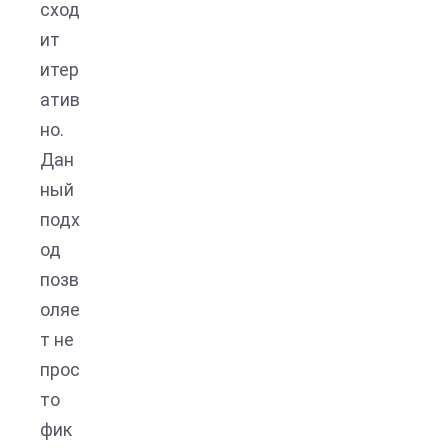
сход
ит
итер
атив
но.
Дан
ный
подх
од
позв
оляе
т не
прос
то
фик