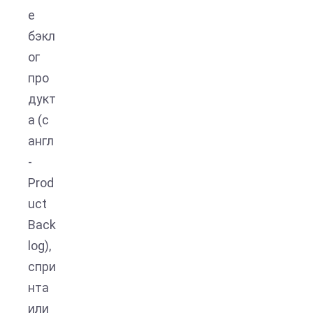
е
бэкл
ог
про
дукт
а (с
англ
-
Prod
uct
Back
log),
спри
нта
или