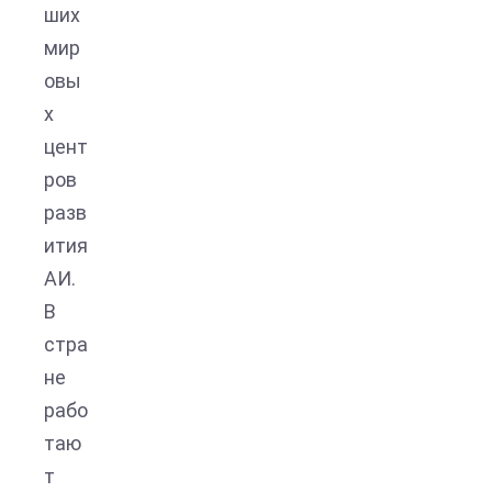
ших
мир
овы
х
цент
ров
разв
ития
АИ.
В
стра
не
рабо
таю
т