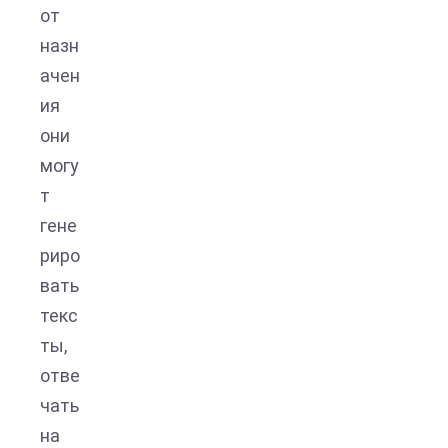
от
назн
ачен
ия
они
могу
т
гене
риро
вать
текс
ты,
отве
чать
на