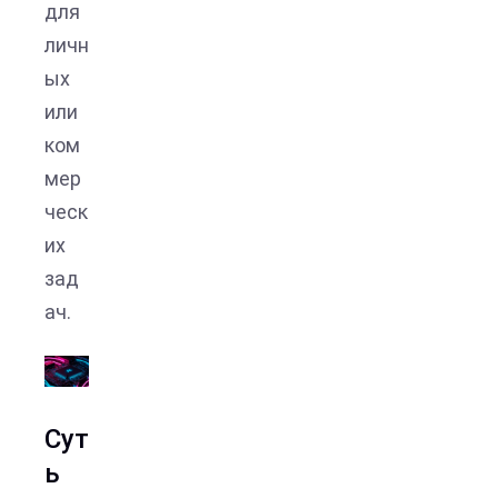
для
личн
ых
или
ком
мер
ческ
их
зад
ач.
Сут
ь