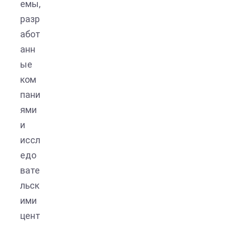
емы,
разр
абот
анн
ые
ком
пани
ями
и
иссл
едо
вате
льск
ими
цент