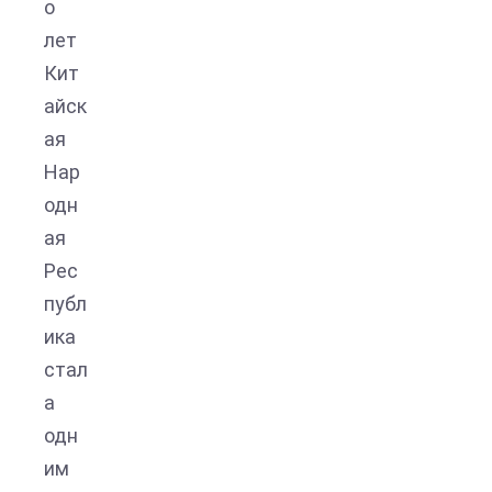
о
лет
Кит
айск
ая
Нар
одн
ая
Рес
публ
ика
стал
а
одн
им