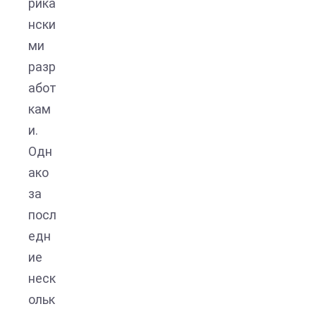
рика
нски
ми
разр
абот
кам
и.
Одн
ако
за
посл
едн
ие
неск
ольк