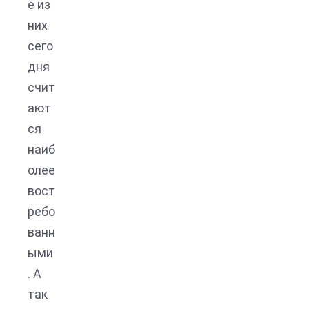
е из
них
сего
дня
счит
ают
ся
наиб
олее
вост
ребо
ванн
ыми
. А
так