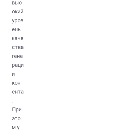
выс
окий
уров
ень
каче
ства
гене
раци
и
конт
ента
.
При
это
м у