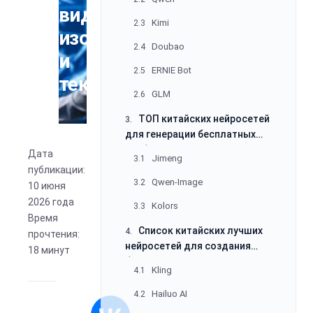
видео,
Kimi
2.3
изображений
Doubao
2.4
и
ERNIE Bot
2.5
текста
GLM
2.6
ТОП китайских нейросетей
3.
для генерации бесплатных
изображений и картинок
Дата
Jimeng
3.1
публикации:
Qwen-Image
3.2
10 июня
2026 года
Kolors
3.3
Время
Список китайских лучших
4.
прочтения:
нейросетей для создания
18 минут
бесплатного видео
Kling
4.1
Hailuo AI
4.2