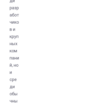
ди
разр
абот
чико
в и
круп
ных
ком
пани
й, но
и
сре
ди
обы
чны