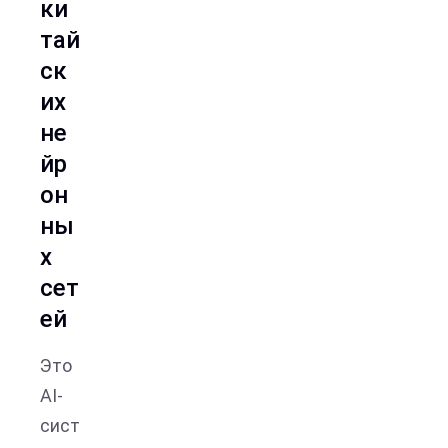
ки
тай
ск
их
не
йр
он
ны
х
сет
ей
Это
AI-
сист