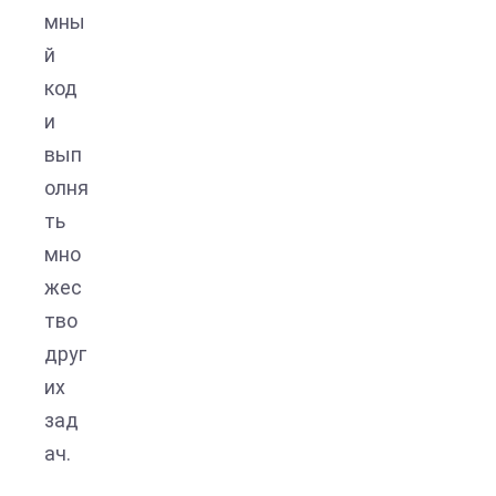
мны
й
код
и
вып
олня
ть
мно
жес
тво
друг
их
зад
ач.