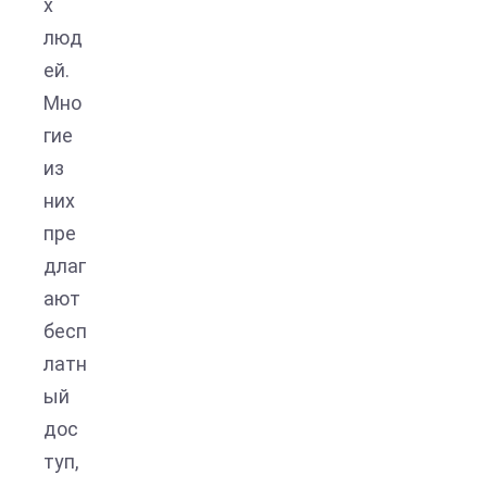
х
люд
ей.
Мно
гие
из
них
пре
длаг
ают
бесп
латн
ый
дос
туп,