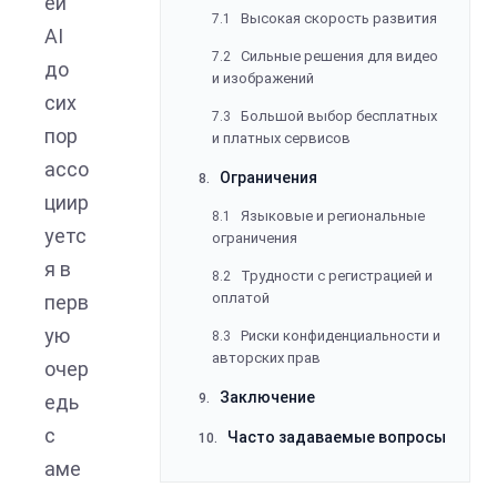
ей
Высокая скорость развития
7.1
AI
Сильные решения для видео
7.2
до
и изображений
сих
Большой выбор бесплатных
7.3
пор
и платных сервисов
ассо
Ограничения
8.
циир
Языковые и региональные
8.1
уетс
ограничения
я в
Трудности с регистрацией и
8.2
оплатой
перв
ую
Риски конфиденциальности и
8.3
авторских прав
очер
Заключение
едь
9.
с
Часто задаваемые вопросы
10.
аме