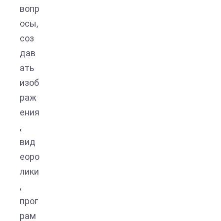
вопр
осы,
соз
дав
ать
изоб
раж
ения
,
вид
еоро
лики
,
прог
рам