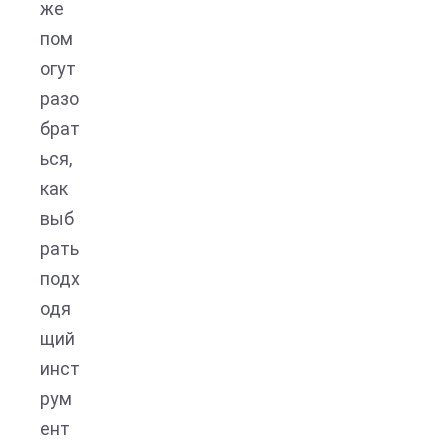
же
пом
огут
разо
брат
ься,
как
выб
рать
подх
одя
щий
инст
рум
ент