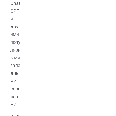
Chat
GPT
и
друг
ими
попу
лярн
ыми
запа
дны
ми
серв
иса
ми.