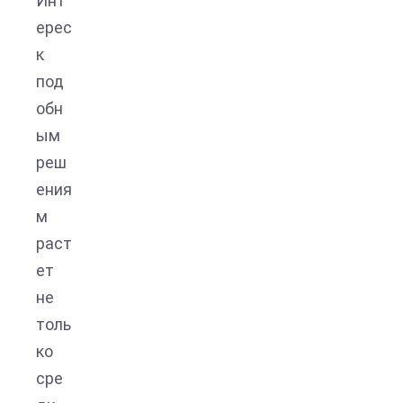
Инт
ерес
к
под
обн
ым
реш
ения
м
раст
ет
не
толь
ко
сре