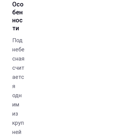
Осо
бен
нос
ти
Под
небе
сная
счит
аетс
я
одн
им
из
круп
ней