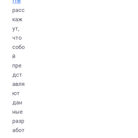
ft®
расс
каж
ут,
что
собо
й
пре
дст
авля
ют
дан
ные
разр
абот