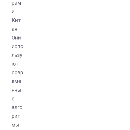
рам
и
Кит
ая.
Они
испо
льзу
ют
совр
еме
нны
е
алго
рит
мы