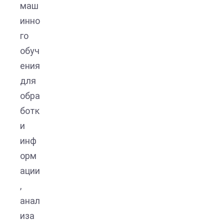
маш
инно
го
обуч
ения
для
обра
ботк
и
инф
орм
ации
,
анал
иза