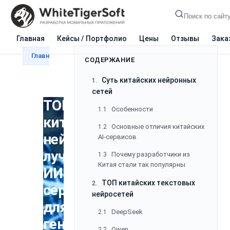
Главная
Кейсы / Портфолио
Цены
Отзывы
Зака
Главная
Блог
ИИ и нейросети
ТОП китайских 
СОДЕРЖАНИЕ
Суть китайских нейронных
1.
сетей
ТОП
Особенности
1.1
китайских
Основные отличия китайских
1.2
нейросетей:
AI-сервисов
лучшие
Почему разработчики из
1.3
Китая стали так популярны
ИИ-
ТОП китайских текстовых
2.
сервисы
нейросетей
для
DeepSeek
2.1
генерации
Qwen
2.2