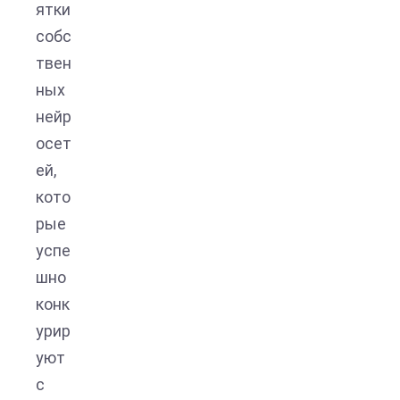
ятки
собс
твен
ных
нейр
осет
ей,
кото
рые
успе
шно
конк
урир
уют
с