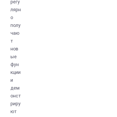
регу
лярн
о
полу
чаю
т
нов
ые
фун
кции
и
дем
онст
риру
ют