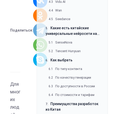
Vidu AI
4.3
Wan
4.4
Seedance
4.5
Какие есть китайские
5.
Поделиться:
универсальные нейросети на
русском
SenseNova
5.1
Tencent Hunyuan
5.2
Как выбрать
6.
По типу контента
6.1
По качеству генерации
6.2
Для
По доступности в России
6.3
мног
По стоимости и тарифам
6.4
их
Преимущества разработок
7.
люд
из Китая