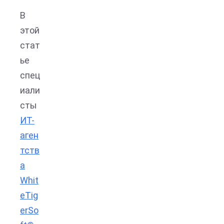
В
этой
стат
ье
спец
иали
сты
ИТ-
аген
тств
а
Whit
eTig
erSo