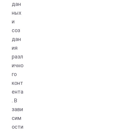
дан
ных
и
соз
дан
ия
разл
ично
го
конт
ента
. В
зави
сим
ости