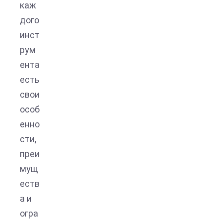
каж
дого
инст
рум
ента
есть
свои
особ
енно
сти,
преи
мущ
еств
а и
огра