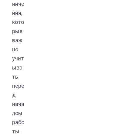
ниче
ния,
кото
рые
важ
но
учит
ыва
ть
пере
д
нача
лом
рабо
ты.